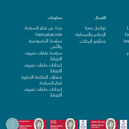
الاتصال
معلومات
L
تواصل معنا
نبذة عن قطر للسياحة
‎‏
الإعلام والصحافة
Visitqatar.com
سياسة الخصوصية
‎I‏
منظِّمو الرحلات
والأمن
سياسة ملفات تعريف
Y
الارتباط
إعدادات ملفات تعريف
الارتباط
شعارات العلامة التجارية
قطر للسياحة
إعدادات ملفات تعريف
الارتباط