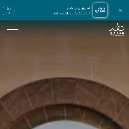
تطبيق زوروا قطر
حمّل
إغلاق الإشعارات
استكشف الأنشطة في قطر.
الأن
الصفحة الرئيسية لموقع VisitQatar