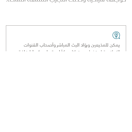
يمكن للمذيعين وروّاد البث المباشر وأصحاب القنوات
الإعلامية استخدام محتوانا مجاناً
لمدة عام
بشرط إضافة
عبارة ''إهداء من قطر للسياحة'' أو ''Courtesy of Qatar
Tourism'' بالإنجليزية
. ويجب عرض العبارة بخط يمكن
للمشاهد قراءته ويجب وضعها في زاوية الشاشة. أمّا إذا
كنت كياناً مؤسسياً أو تجارياً، يُرجى الاتصال بقطر للسياحة
للحصول على إذن باستخدام النموذج الوارد أدناه.