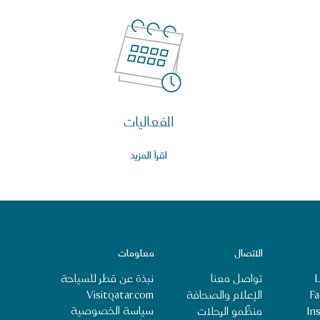
الفعاليات
اقرأ المزيد
الاتصال
معلومات
L
تواصل معنا
نبذة عن قطر للسياحة
‎‏
الإعلام والصحافة
Visitqatar.com
سياسة الخصوصية
‎I‏
منظِّمو الرحلات