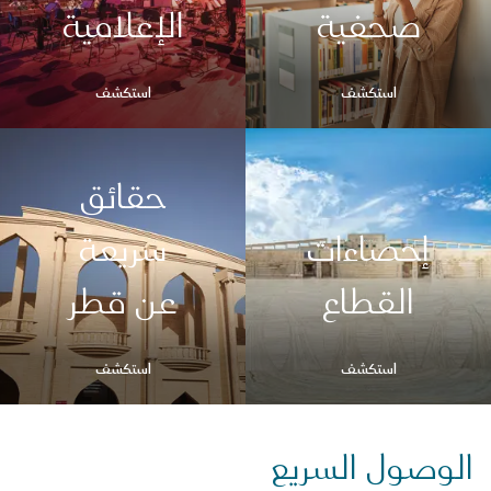
صحفية
الإعلامية
استكشف
استكشف
حقائق
إحصاءات
سريعة
القطاع
عن قطر
استكشف
استكشف
الوصول السريع