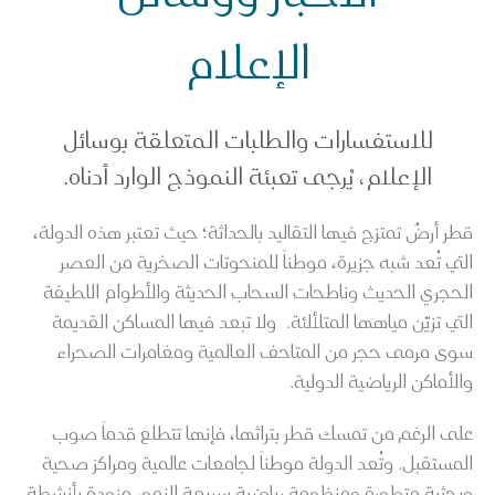
الإعلام
للاستفسارات والطلبات المتعلقة بوسائل
الإعلام، يُرجى تعبئة النموذج الوارد أدناه.
قطر أرضٌ تمتزج فيها التقاليد بالحداثة؛ حيث تعتبر هذه الدولة،
التي تُعد شبه جزيرة، موطناً للمنحوتات الصخرية من العصر
الحجري الحديث وناطحات السحاب الحديثة والأطوام اللطيفة
التي تزيّن مياهها المتلألئة. ولا تبعد فيها المساكن القديمة
سوى مرمى حجر من المتاحف العالمية ومغامرات الصحراء
والأماكن الرياضية الدولية.
على الرغم من تمسك قطر بتراثها، فإنها تتطلع قدماً صوب
المستقبل. وتُعد الدولة موطناً لجامعات عالمية ومراكز صحية
وبحثية متطورة ومنظومة رياضية سريعة النمو، مزودة بأنشطة