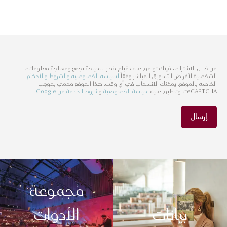
من خلال الاشتراك، فإنك توافق على قيام قطر للسياحة بجمع ومعالجة معلوماتك
الشخصية لأغراض التسويق المباشر وفقاً
لسياسة الخصوصية
والشروط والأحكام
الخاصة بالموقع. يمكنك الانسحاب في أي وقت. هذا الموقع محمي بموجب
reCAPTCHA، وتنطبق عليه
سياسة الخصوصية
و
شروط الخدمة من Google
.
إرسال
مجموعة
بيانات
الأدوات