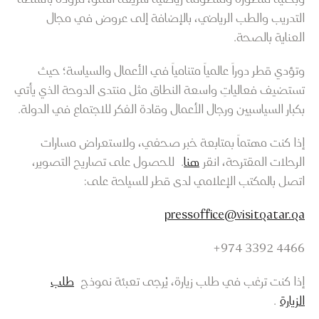
التدريب والطب الرياضي، بالإضافة إلى عروض في مجال
العناية بالصحة.
وتؤدي قطر دوراً عالمياً متنامياً في الأعمال والسياسة؛ حيث
تستضيف فعالياتٍ واسعة النطاق مثل منتدى الدوحة الذي يأتي
بكبار السياسيين ورجال الأعمال وقادة الفكر للاجتماع في الدولة.
إذا كنت مهتماً بمتابعة خبر صحفي، ولاستعراض مسارات
الرحلات المقترحة، انقر
هنا
. للحصول على تصاريح التصوير،
اتصل بالمكتب الإعلامي لدى قطر للسياحة على:
pressoffice@visitqatar.qa
4466 3392 974+
إذا كنت ترغب في طلب زيارة، يُرجى تعبئة نموذج
طلب
الزيارة
.