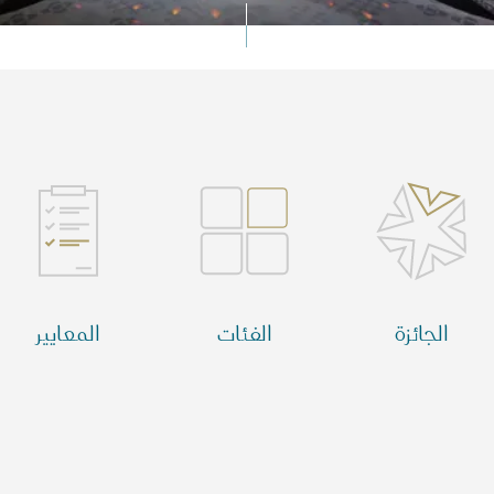
ائزة قطر للسياحة
لفائزون بالجائزة في 2025
الجائزة
الفئات
المعايير