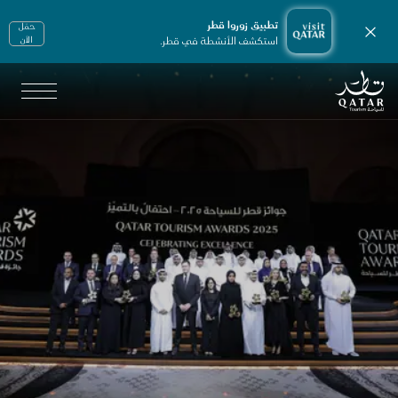
تطبيق زوروا قطر
حمّل
إغلاق الإشعارات
استكشف الأنشطة في قطر.
الأن
الصفحة الرئيسية لموقع VisitQatar