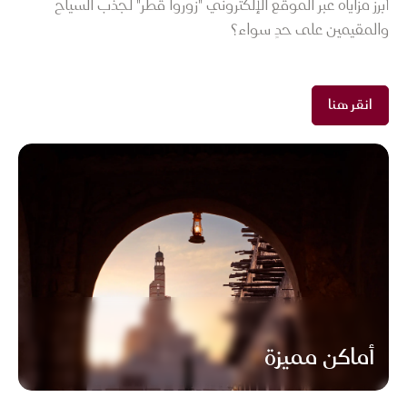
أبرز مزاياه عبر الموقع الإلكتروني "زوروا قطر" لجذب السياح
والمقيمين على حدٍ سواء؟
انقر هنا
أماكن مميزة