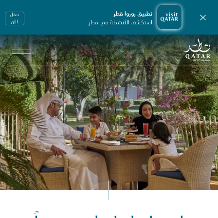
تطبيق زوروا قطر
حمّل
إغلاق الإشعارات
استكشف الأنشطة في قطر.
الأن
الصفحة الرئيسية لموقع VisitQatar
جارة السفر