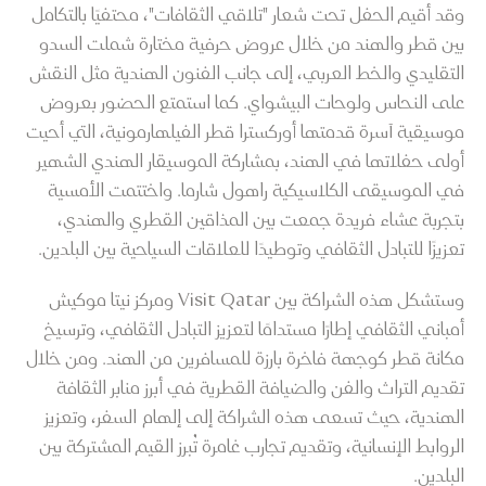
وقد أقيم الحفل تحت شعار "تلاقي الثقافات"، محتفيًا بالتكامل
بين قطر والهند من خلال عروض حرفية مختارة شملت السدو
التقليدي والخط العربي، إلى جانب الفنون الهندية مثل النقش
على النحاس ولوحات البيشواي. كما استمتع الحضور بعروض
موسيقية آسرة قدمتها أوركسترا قطر الفيلهارمونية، التي أحيت
أولى حفلاتها في الهند، بمشاركة الموسيقار الهندي الشهير
في الموسيقى الكلاسيكية راهول شارما. واختتمت الأمسية
بتجربة عشاء فريدة جمعت بين المذاقين القطري والهندي،
تعزيزًا للتبادل الثقافي وتوطيدًا للعلاقات السياحية بين البلدين.
وستشكل هذه الشراكة بين Visit Qatar ومركز نيتا موكيش
أمباني الثقافي إطارًا مستدامًا لتعزيز التبادل الثقافي، وترسيخ
مكانة قطر كوجهة فاخرة بارزة للمسافرين من الهند. ومن خلال
تقديم التراث والفن والضيافة القطرية في أبرز منابر الثقافة
الهندية، حيث تسعى هذه الشراكة إلى إلهام السفر، وتعزيز
الروابط الإنسانية، وتقديم تجارب غامرة تُبرز القيم المشتركة بين
البلدين.