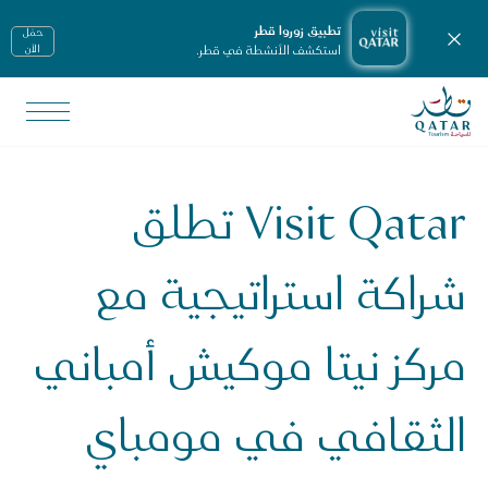
تطبيق زوروا قطر
حمّل
إغلاق الإشعارات
استكشف الأنشطة في قطر.
الأن
الصفحة الرئيسية لموقع VisitQatar
لأخبار ووسائل الإعلام
يانات صحفية
Visit Qatar تطلق
Visit Qata تطلق شراكة استراتيجية مع مركز نيتا موكيش أمباني الثقافي في مومباي
شراكة استراتيجية مع
مركز نيتا موكيش أمباني
الثقافي في مومباي