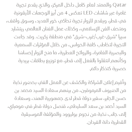
Qatar والممتد لعام كامل داخل المركز، والذي يقدم تجربة
غامرة عبر شاشات LED تعكس 4 من أبرز الوجهات الأيقونية
في قطر، ويقدم للزوار تجربة تحاكي خور العديد، وسوق واقف،
ومتحف الفن الإسلامي، وكذلك عمل الفنان العالمي ريتشارد
سيرا "شرق-غرب/غرب-شرق" في منطقة زكريت. وقد جاءت
التجربة لتخاطب كافة الحواس، من خلال المؤثرات السمعية
والبصرية الغامرة، والروائح العطرية، ما منح الزوار إحساسًا
وكأنهم انتقلوا بالفعل إلى قطر، مع توزيع بطاقات بريدية
حصرية كتذكار دائم.
وأقيم إعلان الشراكة والكشف عن العمل الفني بحضور نخبة
من الضيوف المرموقين، من بينهم سعادة السيد محمد بن
حسن الجابر، سفير دولة قطر لدى جمهورية الهند، وسعادة
السيد أحمد بن سعد السليطي، قنصل دولة قطر في مومباي،
إلى جانب نخبة من نجوم بوليوود والمؤلفة الموسيقية
القطرية دانة الفردان.