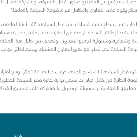
حة بناء مجتمع من القادة يواصلون تبادل المعرفة، ومشاركة أفضل الم
طاع يقوم على التعاون والتكامل عبر منظومة السياحة بأكملها."
جابر، رئيس قطاع تنمية السياحة في قطر للسياحة: "لقد أنشأنا ملتقى ا
ما نستعد لإطلاق النسخة الرابعة من الجائزة، نعمل على إدخال تحسينا
ة وشفافية وشمولية لجميع المعنيين. ونهدف من خلال هذا الملتقى إ
ة السياحة في قطر، مع تعزيز التعاون المشترك بينهم لخلق تجارب م
ومنذ إطلاقها في عام 2023، قدمت جائزة قط
ظومة الجائزة من خلال مبادرات تشمل بوابة جائزة قطر للسياحة المطورة
 مما يعزز الشفافية، وسهولة الوصول والمشاركة على مستوى القطاع 
تابعنا