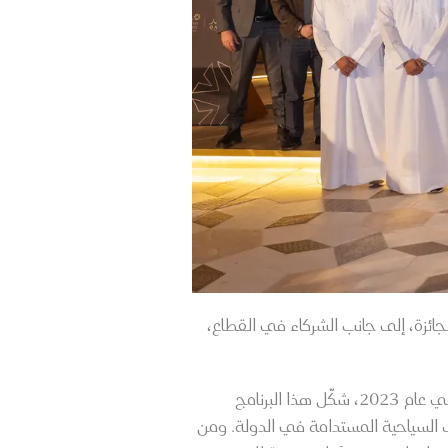
جائزة، إلى جانب الشركاء في القطاع،
وخلال الحفل، قال سعادة السيد سعد بن علي الخرجي، رئيس قطر للسياحة: " منذ إطلاق جائزة قطر للسياحة في عام 2023، شكّل هذا البرنامج
جارب السياحية المستدامة في الدولة. ومن