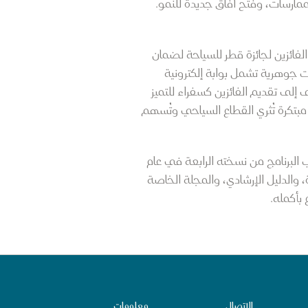
مارسات، وفتح آفاق جديدة للنمو.
لفائزين لجائزة قطر للسياحة لضمان
ت جوهرية تشمل بوابة إلكترونية
لى تقديم الفائزين كسفراء للتميز
بتكرة تُثري القطاع السياحي وتُسهم
ر للسياحة ثلاث نسخ ناجحة، كرمت خلالها 127فائزاً. ومع اقتراب البرنامج من نسخته الرابعة في عام
، والدليل الإرشادي، والمجلة الخاصة
بأكمله.
الاتصال
معلومات