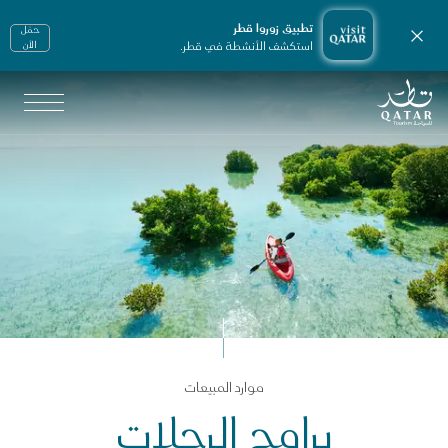
تطبيق زوروا قطر
حمّل
إغلاق الإشعارات
استكشف الأنشطة في قطر.
الأن
الصفحة الرئيسية لموقع VisitQatar
جارة السفر
موارد المبيعات
وارد المبيعات
برامج الرحلات
رامج الرحلات