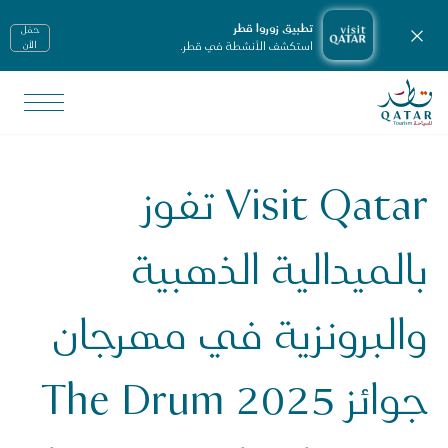
تطبيق زوروا قطر
حمّل
إغلاق الإشعارات
استكشف الأنشطة في قطر.
الأن
الصفحة الرئيسية لموقع VisitQatar
لأخبار ووسائل الإعلام
يانات صحفية
Visit Qatar تفوز
Visit Qat تفوز بالميدالية الذهبية والبرونزية في مهرجان جوائز The Drum 2025 عن حملتها " روح رمضان في قطر"
بالميدالية الذهبية
والبرونزية في مهرجان
جوائز The Drum 2025