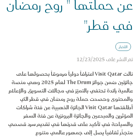
عن حملتها " روح رمضان
في قطر"
الأخبار
تم النشر على
12/23/2025
نالت Visit Qatar اعترافاً دولياً مرموقاً بحصولها على
جائزتين ضمن جوائز The Drum لعام 2025 وهي منصة
عالمية رائدة تحتفي بالتميّز في مجالات التسويق والإعلام
والمحتوى وحصدت حملة روح رمضان في قطر التي
أطلقتها Visit Qatar الجائزة الذهبية عن فئة شراكات
المؤثرين والمبدعين والجائزة البرونزية عن فئة السفر
والسياحة في تأكيد على قدرتها في تقديم سرد قصصي
متجذّر ثقافياً يصل إلى جمهور عالمي متنوع