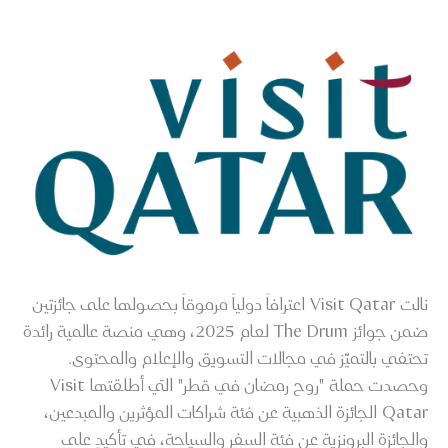
نالت Visit Qatar اعترافاً دولياً مرموقاً بحصولها على جائزتين
ضمن جوائز The Drum لعام 2025، وهي منصة عالمية رائدة
تحتفي بالتميّز في مجالات التسويق والإعلام والمحتوى.
وحصدت حملة "روح رمضان في قطر" التي أطلقتها Visit
Qatar الجائزة الذهبية عن فئة شراكات المؤثرين والمبدعين،
والجائزة البرونزية عن فئة السفر والسياحة، في تأكيدٍ على