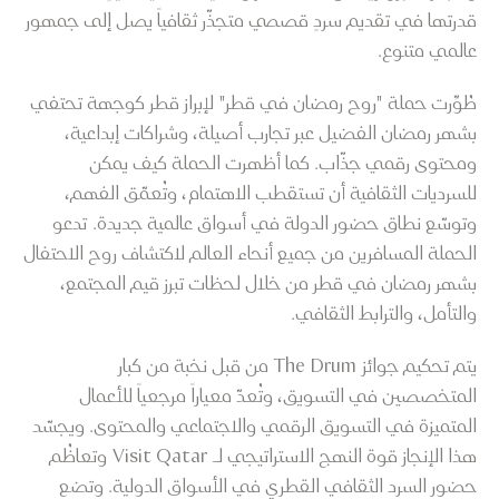
قدرتها في تقديم سردٍ قصصي متجذّر ثقافياً يصل إلى جمهور
عالمي متنوع.
طُوِّرت حملة "روح رمضان في قطر" لإبراز قطر كوجهة تحتفي
بشهر رمضان الفضيل عبر تجارب أصيلة، وشراكات إبداعية،
ومحتوى رقمي جذّاب. كما أظهرت الحملة كيف يمكن
للسرديات الثقافية أن تستقطب الاهتمام، وتُعمّق الفهم،
وتوسّع نطاق حضور الدولة في أسواق عالمية جديدة. تدعو
الحملة المسافرين من جميع أنحاء العالم لاكتشاف روح الاحتفال
بشهر رمضان في قطر من خلال لحظات تبرز قيم المجتمع،
والتأمل، والترابط الثقافي.
يتم تحكيم جوائز The Drum من قبل نخبة من كبار
المتخصصين في التسويق، وتُعدّ معياراً مرجعياً للأعمال
المتميزة في التسويق الرقمي والاجتماعي والمحتوى. ويجسّد
هذا الإنجاز قوة النهج الاستراتيجي لـ Visit Qatar وتعاظُم
حضور السرد الثقافي القطري في الأسواق الدولية. وتضع