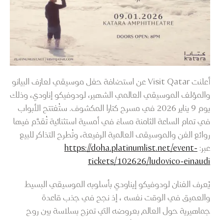
أعلنت Visit Qatar عن استضافة حفل موسيقي لعازف البيانو
والمؤلف الموسيقي العالمي الشهير، لودوفيكو إناودي، وذلك
يوم 9 يناير 2026 في مسرح كتارا المكشوف. ستُفتتح الأبواب
في تمام الساعة الثامنة مساءً في أمسية استثنائية تُقدَّم فيها
روائع الفن والموسيقى العالمية الرفيعة، وتُطرح التذاكر للبيع
عبر:
https://doha.platinumlist.net/event-
tickets/102626/ludovico-einaudi
يُعرف الفنان لودوفيكو إيناودي بأسلوبه الموسيقي البسيط
والعميق في الوقت نفسه ، إذ نجح في جذب قاعدة
جماهيرية حول العالم بعروضه التي تمزج بسلاسة بين روح