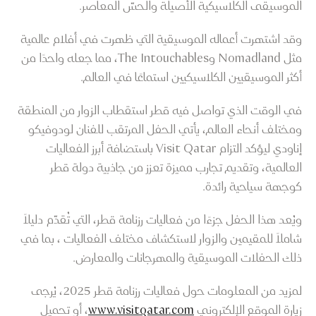
الموسيقى الكلاسيكية الأصيلة والحسّ المعاصر.
وقد اشتهرت أعماله الموسيقية التي ظهرت في أفلام عالمية
مثل Nomadland وThe Intouchables، مما جعله واحدًا من
أكثر الموسيقيين الكلاسيكيين استماعًا في العالم.
في الوقت الذي تواصل فيه قطر استقطاب الزوار من المنطقة
ومختلف أنحاء العالم، يأتي الحفل المرتقب للفنان لودوفيكو
إناودي ليؤكد التزام Visit Qatar باستضافة أبرز الفعاليات
العالمية، وتقديم تجارب مميزة تعزز من جاذبية دولة قطر
كوجهة سياحية رائدة.
ويُعد هذا الحفل جزءًا من فعاليات رزنامة قطر، التي تُقدّم دليلاً
شاملاً للمقيمين والزوار لاستكشاف مختلف الفعاليات ، بما في
ذلك الحفلات الموسيقية والمهرجانات والمعارض.
لمزيد من المعلومات حول فعاليات رزنامة قطر 2025، يُرجى
زيارة الموقع الإلكتروني
www.visitqatar.com
، أو تحميل