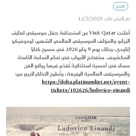
الأخبار
تم النشر على
12/3/2025
أعلنت Visit Qatar عن استضافة حفل موسيقي لعازف
البيانو والمؤلف الموسيقي العالمي الشهير، لودوفيكو
إناودي، وذلك يوم 9 يناير 2026 في مسرح كتارا
المكشوف. ستُفتتح الأبواب في تمام الساعة الثامنة
مساءً في أمسية استثنائية تُقدَّم فيها روائع الفن
والموسيقى العالمية الرفيعة، وتُطرح التذاكر للبيع عبر:
https://doha.platinumlist.net/event-
tickets/102626/ludovico-einaudi