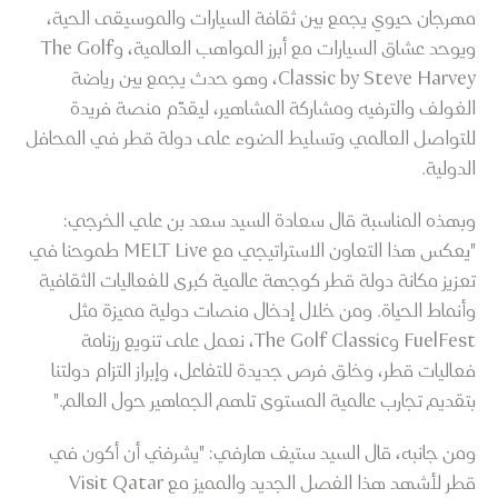
مهرجان حيوي يجمع بين ثقافة السيارات والموسيقى الحية،
ويوحد عشاق السيارات مع أبرز المواهب العالمية، وThe Golf
Classic by Steve Harvey، وهو حدث يجمع بين رياضة
الغولف والترفيه ومشاركة المشاهير، ليقدّم منصة فريدة
للتواصل العالمي وتسليط الضوء على دولة قطر في المحافل
الدولية.
وبهذه المناسبة قال سعادة السيد سعد بن علي الخرجي:
"يعكس هذا التعاون الاستراتيجي مع MELT Live طموحنا في
تعزيز مكانة دولة قطر كوجهة عالمية كبرى للفعاليات الثقافية
وأنماط الحياة. ومن خلال إدخال منصات دولية مميزة مثل
FuelFest وThe Golf Classic، نعمل على تنويع رزنامة
فعاليات قطر، وخلق فرص جديدة للتفاعل، وإبراز التزام دولتنا
بتقديم تجارب عالمية المستوى تلهم الجماهير حول العالم."
ومن جانبه، قال السيد ستيف هارفي: "يشرفني أن أكون في
قطر لأشهد هذا الفصل الجديد والمميز مع Visit Qatar