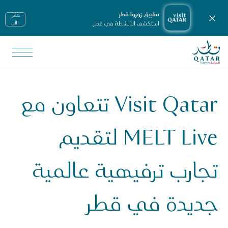
تطبيق زوروا قطر
حمّل
إغلاق الإشعارات
استكشف الأنشطة في قطر.
الأن
الصفحة الرئيسية لموقع VisitQatar
لأخبار ووسائل الإعلام
يانات صحفية
Visit Qatar تتعاون مع
Visit Qata تتعاون مع MELT Live لتقديم تجارب ترفيهية عالمية جديدة في قطر
MELT Live لتقديم
تجارب ترفيهية عالمية
جديدة في قطر