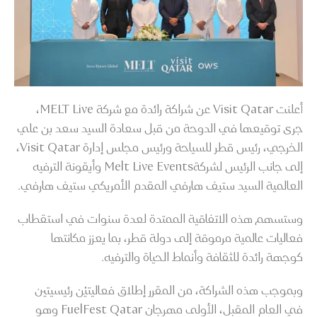
أعلنت Visit Qatar عن شراكة رائدة مع شركة MELT Live،
جرى توقيعها في الدوحة من قبل سعادة السيد سعد بن علي
الخرجي، رئيس قطر للسياحة ورئيس مجلس إدارة Visit Qatar،
إلى جانب الرئيس لشركةMelt Live Events وأيقونة الترفيه
العالمية السيد ستيف هارفي المقدم الأمريكي ستيف هارفي.
وستسهم هذه الاتفاقية الممتدة لعدة سنوات في استقطاب
فعاليات عالمية مرموقة إلى دولة قطر، بما يعزز مكانتها
كوجهة رائدة للثقافة وأنماط الحياة والترفيه.
وبموجب هذه الشراكة، من المقرر إطلاق فعاليتيْن رئيسيتين
في العام المقبل، الأولى مهرجان FuelFest Qatar وهو