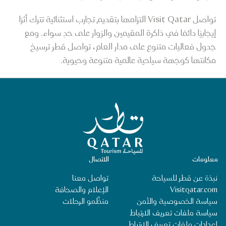
تواصل Visit Qatar التزامها بتقديم تجارب استثنائية تترك أثرًا
إيجابيًا دائمًا في ذاكرة المقيمين والزوار على حدٍ سواء. ومع
جدول فعاليات متنوع على مدار العام، تواصل قطر ترسيخ
مكانتها كوجهة سياحية عالمية متنوعة وحيوية.
الصفحة الرئيسية لقطر للسياحة
معلومات
الاتصال
نبذة عن قطر للسياحة
تواصل معنا
Visitqatar.com
الإعلام والصحافة
سياسة الخصوصية والأمن
منظِّمو الرحلات
سياسة ملفات تعريف الارتباط
إعدادات ملفات تعريف الارتباط