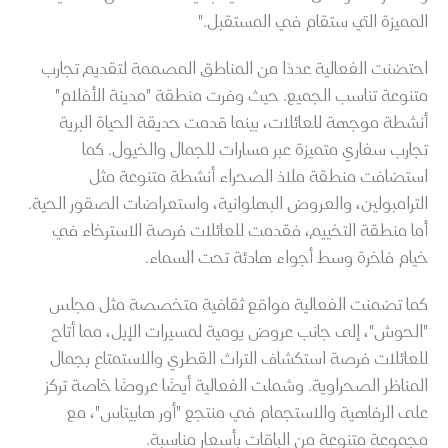
المميزة التي ستقام في المستقبل."
احتضنت الفعالية عددًا من المناطق المصممة لتقديم تجارب
متنوعة تناسب الجميع. حيث وفرت منطقة "مدينة الأفلام"
أنشطة موجهة للعائلات، بينما قدمت حديقة الحياة البرية
تجارب سفاري متميزة عبر مسارات للجمال والخيول. كما
استضافت منطقة ملاذ الصحراء أنشطة متنوعة مثل
الترامبولين، والعروض البهلوانية، واستعراضات الصقور الحية.
أما منطقة التخييم، فقدمت للعائلات فرصة الاسترخاء في
خيام فاخرة وسط أجواء هادئة تحت السماء.
كما تضمنت الفعالية مواقع ثقافية متخصصة مثل مجلس
"الحوش"، إلى جانب عروض يومية لمسيرات الإبل، مما أتاح
للعائلات فرصة استكشاف التراث القطري والاستمتاع بجمال
المناظر الصحراوية. وشملت الفعالية أيضًا عروضًا خاصة تركز
على الرفاهية والاستجمام في منتجع "أور هابيتاس"، مع
مجموعة متنوعة من الباقات بأسعار مناسبة.