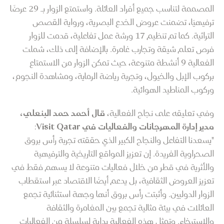
المصممة لتناسب جميع أفراد العائلة. واستمتع الزوار بـ 29 عرضًا
ترفيهيًا، تضمنت عروض الخدع البصرية، ورواية القصص
التراثية. كما تم تنظيم 17 ورشة عمل تفاعلية، قدمت للزوار
فرص تعلم شيقة وتجارب غامرة. بالإضافة إلى ذلك، شملت
الفعالية 9 أنشطة متنوعة، حيث تمكن الزوار من الاستمتاع
بركوب الإبل والخيول، وتجربة رياضة الرماية، ومشاهدة النجوم،
وركوب المناطيد الهوائية.
وفي تعليقه على نجاح الفعالية،
قال أحمد حمد البنعلي،
مدير إدارة المهرجانات والفعاليات في Visit Qatar
:
"يسعدنا التفاعل والنجاح الكبير الذي حققته تجربة رأس بروق
الصحراوية الفريدة. إن تعزيز المواقع التاريخية والترفيهية
والأثرية في قطر من خلال فعاليات متنوعة لا يسهم فقط في
تعزيز العروض الثقافية، بل يدعم أيضًا الاقتصاد عبر استقطاب
الزوار الدوليين. وأثبتت رأس بروق أنها وجهة استثنائية تجمع
العائلات في بيئة مثالية تجمع بين المغامرة والثقافة
والاسترخاء. وتمثل هذه الفعالية بداية لسلسلة من الفعاليات