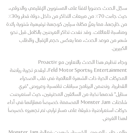
سجّل الحدث حضورًا لافتًا على المستويين الإقليمي والدولي،
حيث جاءت 70٪ من مبيعات التذاكر من داخل دولة قطر و30٪
من خارجها، مما يعزّز مكانة سيلين كوجهة ترفيهية شتوية رائدة
ومناسبة للعائلات. وقد نفدت تذاكر العرضين بالكامل قبل نحو
شهر من موعد الحدث، مما يعكس حجم الإقبال والطلب
الكبيرين.
وجاء تنظيم هذا الحدث بالتعاون مع Proactiv
Entertainment وFeld Motor Sports، ليقدم تجربة رياضة
المحركات الحية ذات الشهرة العالمية في قلب الصحراء
القطرية. وتضمن البرنامج سباقات تنافسية وعروض "فري
ستايل" قدمها نخبة من السائقين المحترفين، حيث استعرضت
شاحنات Monster Jam المصممة خصيصاً مهاراتها في أداء
حركات استعراضية دقيقة على مسار ترابي تم تجهيزه خصيصاً
لهذا الغرض.
وإلى جانب العروض الرئيسية، شهدت فعالية Monster Jam