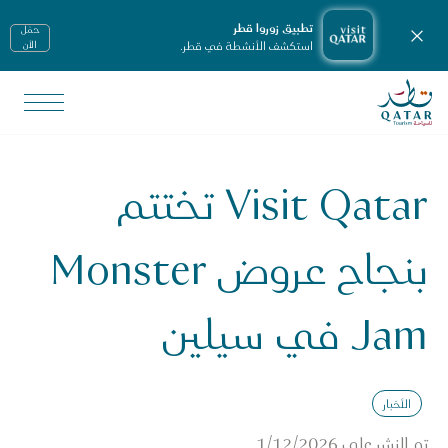
تطبيق زوروا قطر
حمّل
إغلاق الإشعارات
استكشف الأنشطة في قطر.
الأن
الصفحة الرئيسية لموقع VisitQatar
لأخبار ووسائل الإعلام
يانات صحفية
Visit Qatar تختتم
Visit Qata تختتم بنجاح عروض Monster Jam في سيلين
بنجاح عروض Monster
Jam في سيلين
الأخبار
تم النشر على
1/12/2026