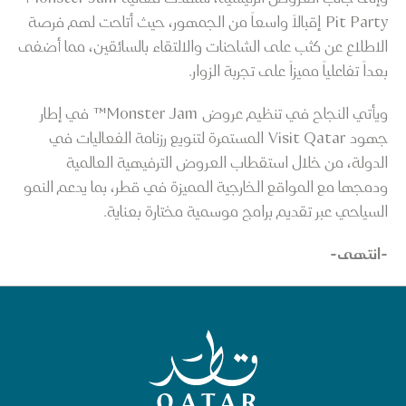
Pit Party إقبالاً واسعاً من الجمهور، حيث أتاحت لهم فرصة
الاطلاع عن كثب على الشاحنات والالتقاء بالسائقين، مما أضفى
بعداً تفاعلياً مميزاً على تجربة الزوار.
ويأتي النجاح في تنظيم عروض Monster Jam™ في إطار
جهود Visit Qatar المستمرة لتنويع رزنامة الفعاليات في
الدولة، من خلال استقطاب العروض الترفيهية العالمية
ودمجها مع المواقع الخارجية المميزة في قطر، بما يدعم النمو
السياحي عبر تقديم برامج موسمية مختارة بعناية.
-انتهى-
الصفحة الرئيسية لقطر للسياحة