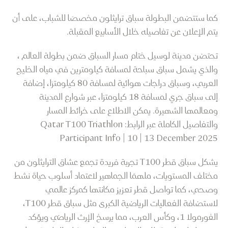
كما ستتضمن البطولة سباق ترايثلون مخصصًا للشباب، على أن
يتم الإعلان عن تفاصيله خلال الأسابيع المقبلة.
تحتضن مدينة لوسيل ختام مسار السباق ضمن بطولة العالم ،
والذي يشمل سباق سباحة لمسافة كيلومترين في مياه الخليج
العربي، وسباق دراجات هوائية لمسافة 80 كيلومترًا، إضافة
إلى سباق جري لمسافة 18 كيلومترًا، عبر شوارع المدينة
ومعالمها الشهيرة. يمكن الاطلاع على خرائط المسار
والتفاصيل الكاملة عبر الرابط: Qatar T100 Triathlon
Participant Info | 10 | 13 December 2025
يشكل سباق قطر T100 تجربة فريدة تجمع عشاق الترايثلون من
مختلف المستويات، ملهمًا الجماهير لاعتماد أسلوب حياة نشط
وصحي، كما تواصل قطر تعزيز مكانتها كمركز عالمي
لاستضافة الفعاليات الرياضية الكبرى مثل سباق قطر T100،
الفورمولا 1، وكأس العرب، مما يرسخ الإرث الرياضي ويؤكد