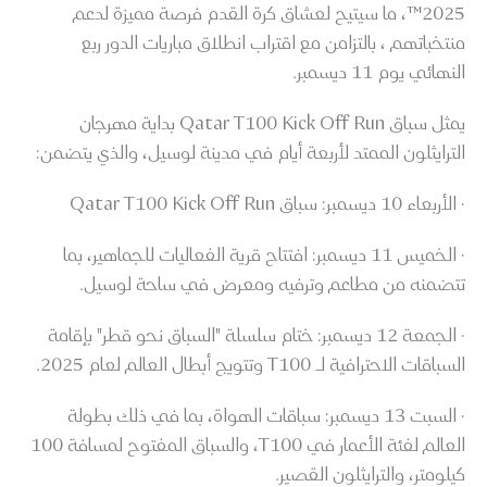
2025™، ما سيتيح لعشاق كرة القدم فرصة مميزة لدعم
منتخباتهم ، بالتزامن مع اقتراب انطلاق مباريات الدور ربع
النهائي يوم 11 ديسمبر.
يمثل سباق Qatar T100 Kick Off Run بداية مهرجان
الترايثلون الممتد لأربعة أيام في مدينة لوسيل، والذي يتضمن:
· الأربعاء 10 ديسمبر: سباق Qatar T100 Kick Off Run
· الخميس 11 ديسمبر: افتتاح قرية الفعاليات للجماهير، بما
تتضمنه من مطاعم وترفيه ومعرض في ساحة لوسيل.
· الجمعة 12 ديسمبر: ختام سلسلة "السباق نحو قطر" بإقامة
السباقات الاحترافية لـ T100 وتتويج أبطال العالم لعام 2025.
· السبت 13 ديسمبر: سباقات الهواة، بما في ذلك بطولة
العالم لفئة الأعمار في T100، والسباق المفتوح لمسافة 100
كيلومتر، والترايثلون القصير.