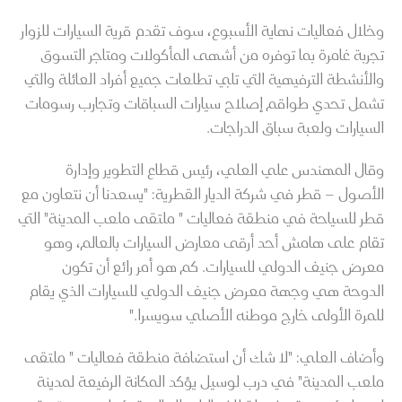
وخلال فعاليات نهاية الأسبوع، سوف تقدم قرية السيارات للزوار
تجربة غامرة بما توفره من أشهى المأكولات ومتاجر التسوق
والأنشطة الترفيهية التي تلبي تطلعات جميع أفراد العائلة والتي
تشمل تحدي طواقم إصلاح سيارات السباقات وتجارب رسومات
السيارات ولعبة سباق الدراجات.
وقال المهندس علي العلي، رئيس قطاع التطوير وإدارة
الأصول – قطر في شركة الديار القطرية: "يسعدنا أن نتعاون مع
قطر للسياحة في منطقة فعاليات " ملتقى ملعب المدينة" التي
تقام على هامش أحد أرقى معارض السيارات بالعالم، وهو
معرض جنيف الدولي للسيارات. كم هو أمر رائع أن تكون
الدوحة هي وجهة معرض جنيف الدولي للسيارات الذي يقام
للمرة الأولى خارج موطنه الأصلي سويسرا."
وأضاف العلي: "لا شك أن استضافة منطقة فعاليات " ملتقى
ملعب المدينة" في درب لوسيل يؤكد المكانة الرفيعة لمدينة