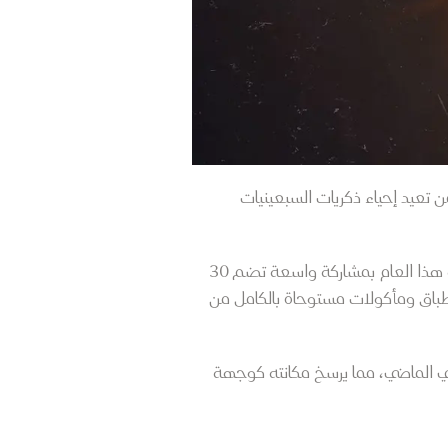
الزمن تعيد إحياء ذكريات السبعينيات
ينطلق المهرجان يوم 16 فبراير ويستمر حتى نهاية شهر رمضان المبارك في ميناء الدوحة القديم. وتتميز نسخة هذا العام بمشاركة واسعة تضم 30
تقديم أطباق ومأكولات مستوحاة بالكامل من
كي الماضي، مما يرسخ مكانته كوجهة