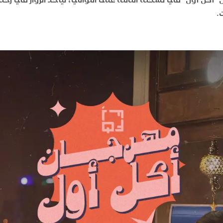
 عودة مهرجان "أكل أول" في نسخته الثالثة على التوالي، ليأخذ الزوار في ر
.