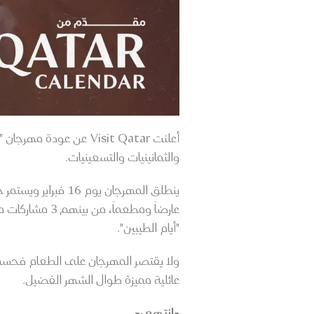
أعلنت Visit Qatar عن ع
والثمانينيات والتسعينيات.
عارضاً ومطعم
"أيام الطيبين".
ولا يقتصر المهرجان على الطعام فحسب، 
عائلية مميزة طوال الشهر الفضيل.
-انتهى-