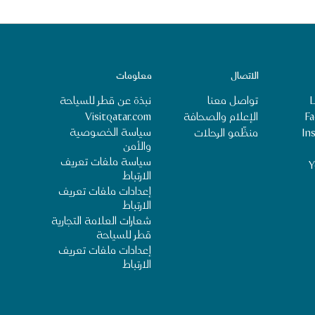
الاتصال
معلومات
L
تواصل معنا
نبذة عن قطر للسياحة
‎‏
الإعلام والصحافة
Visitqatar.com
سياسة الخصوصية
‎I‏
منظِّمو الرحلات
والأمن
سياسة ملفات تعريف
Y
الارتباط
إعدادات ملفات تعريف
الارتباط
شعارات العلامة التجارية
قطر للسياحة
إعدادات ملفات تعريف
الارتباط