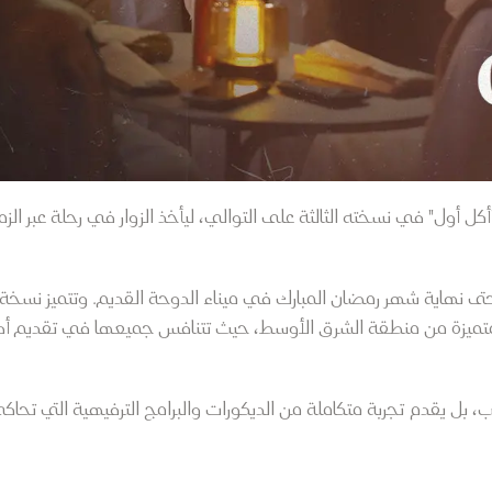
ودة مهرجان "أكل أول" في نسخته الثالثة على التوالي، ليأخذ الزوار في رحلة عبر 
اً، من بينهم 3 مشاركات متميزة من منطقة الشرق الأوسط، حيث تتنافس جميعها في 
بل يقدم تجربة متكاملة من الديكورات والبرامج الترفيهية التي تحا