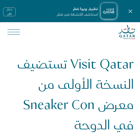
تطبيق زوروا قطر
حمّل
إغلاق الإشعارات
استكشف الأنشطة في قطر.
الأن
الصفحة الرئيسية لموقع VisitQatar
لأخبار ووسائل الإعلام
يانات صحفية
Visit Qatar تستضيف
Visit Qata تستضيف النسخة الأولى من معرض Sneaker Con في الدوحة
النسخة الأولى من
معرض Sneaker Con
في الدوحة