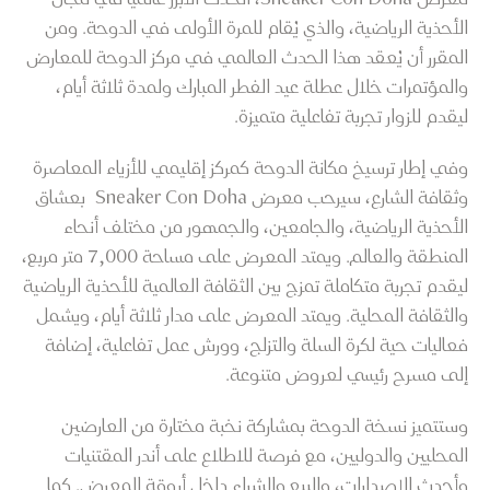
الأحذية الرياضية، والذي يُقام للمرة الأولى في الدوحة. ومن
المقرر أن يُعقد هذا الحدث العالمي في مركز الدوحة للمعارض
والمؤتمرات خلال عطلة عيد الفطر المبارك ولمدة ثلاثة أيام،
ليقدم للزوار تجربة تفاعلية متميزة.
وفي إطار ترسيخ مكانة الدوحة كمركز إقليمي للأزياء المعاصرة
وثقافة الشارع، سيرحب معرض Sneaker Con Doha بعشاق
الأحذية الرياضية، والجامعين، والجمهور من مختلف أنحاء
المنطقة والعالم. ويمتد المعرض على مساحة 7,000 متر مربع،
ليقدم تجربة متكاملة تمزج بين الثقافة العالمية للأحذية الرياضية
والثقافة المحلية. ويمتد المعرض على مدار ثلاثة أيام، ويشمل
فعاليات حية لكرة السلة والتزلج، وورش عمل تفاعلية، إضافة
إلى مسرح رئيسي لعروض متنوعة.
وستتميز نسخة الدوحة بمشاركة نخبة مختارة من العارضين
المحليين والدوليين، مع فرصة للاطلاع على أندر المقتنيات
وأحدث الإصدارات، والبيع والشراء داخل أروقة المعرض. كما