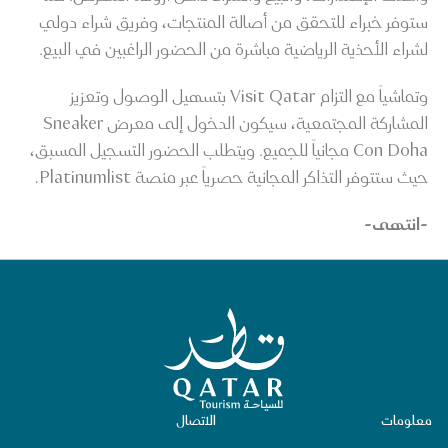
ستوفر خبراء للتحقق من أصالة المنتجات، وفريق شراء دولي
لشراء الأحذية الرياضية مباشرة من الحضور الراغبين في البيع.
وتماشياً مع التزام Visit Qatar بتسهيل الوصول وتعزيز
المشاركة المجتمعية، سيكون الدخول إلى معرض Sneaker
Con Doha مجانياً للجميع. ويتطلب الحضور التسجيل المسبق،
حيث ستتوفر التذاكر المجانية حصرياً عبر منصة Platinumlist.
-انتهى-
الصفحة الرئيسية لقطر للسياحة
معلومات
الاتصال