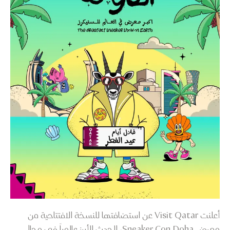
أعلنت Visit Qatar عن استضافتها للنسخة الافتتاحية من
معرض Sneaker Con Doha، الحدث الأبرز عالمياً في مجال