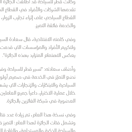
وكانت قطر للسياحة قد أطلقت الجائزة ال
تقدمها الشركات والأفراد في القطاع الس
القطاع السياحي على إثراء تجارب الزوار،
والخدمة فائقة التميز.
وفي كلمته الافتتاحية، قال سعادة السيد
يعكس الاهتمام المتزايد بهذه الجائزة".
وأضاف سعادته: "تسير قطر للسياحة وف
نضع التميّز في الخدمة في صميم أولوي
السياحية والابتكارات والإنجازات الت
خلال عملية الاختيار، داعياً جميع العا
العضوية في شبكة الفائزين بالجائزة.
وفي نسخة هذا العام، تم زيادة عدد فئا
وتشمل فئات الجائزة لهذا العام: التميز 
والسياحة الذكية والمستدامة، والقادة ال