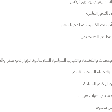
ة: إيفيرجرين أورجانيكس
للتمور الفاخرة
كولات القطرية: مطعم بلهمبار
مطعم الجديد: يون
هات والأنشطة والتجارب السياحية الأكثر جاذبية للزوار في قطر. والفائزون 
ة: ميناء الدوحة القديم
ال كروز للسياحة
ئدة: مجوهرات هيرات
اس فاندوم