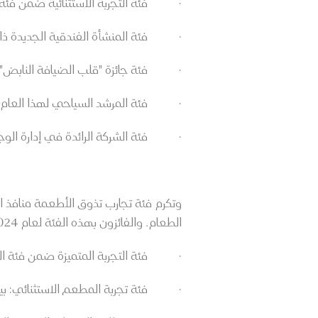
· فئة التجربة الاستثنائية ضمن فئة ب
· فئة المنشأة الفندقية الجديدة ذات ال
· فئة جائزة "قلب الضيافة النابض": 
· فئة المرشد السياحي لهذا العام: ك
· فئة الشركة الرائدة في إدارة الو
وتكرم فئة تجارب تذوق الأطعمة منافذ ا
الطعام. والفائزون بهذه الفئة لعام 2024 هم:
· فئة التجربة المتميزة ضمن فئة الم
· فئة تجربة المطعم الاستثنائي: بيت 