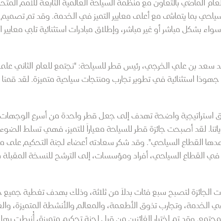
عام الماضي بالتعاون مع منظمة السياحة العالمية التابعة للأمم المتح
ياحي بما يتماشى مع أعلى معايير التميز في الخدمة. وقد تم تصميم ال
 سواء بشكل مباشر أو غير مباشر، وإطلاق مبادرات استثنائية تلبي معايي
 سعد بن علي الخرجي، رئيس قطر للسياحة: "نجتمع للعام الثاني على ا
ق استراتيجية واضحة تهدف إلى جعل قطر واحدة من أسرع الوجهات ا
اتنا. لقد أصبحت جائزة قطر للسياحة معياراً للتميز، فهي تسلط ال
ي يشهدها القطاع السياحي". وقد شكر سعادته أعضاء لجنة التحكيم 
ملين في القطاع السياحي، أفراد ومؤسسات، إلى الترشح للنسخة المقبلة 
ت الجائزة لتصبح سبع فئات بدلاً من ثلاثة، وذلك بهدف تغطية جميع ج
في الخدمة، وتجارب تذوق الأطعمة، والمعالم والأنشطة المتميزة، والف
مجتمع. وقد تم اختيار الفائزين من قبل لجنة تحكيم متميزة، أُنيطت بها