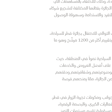
دة، وذلك للاحتفاء بالمساهمات التي
جائزة بفئاتها المختلفة لتشجيع شركاء
ر التفرد والاستدامة وسهولة الوصول
لتوالي للاحتفال بجائزة قطر للسياحة،
ولتكريم الأفراد والمؤسسات التي قدمت جهودًا استثنائية في تطوير تجارب ومنتجات سياحية متميزة. لقد قمنا بتقييم أكثر من 1200 مرشّح وهو ما
لسياحية نمواً في المنطقة، حيث
ضوء على أفضل العروض والخدمات
على موضوعيتهم وشفافيتهم ودقتهم
من الجائزة، ممّا يمنحهم فرصة
وانب ومكونات تجربة الزوار في قطر.
عاليات الكبرى، والبصمة الرقمية،
 مسؤولية تقييم مستويات التميز