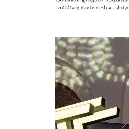
تفالية أقيمت في فندق "رافلز الدوحة"، لتكريم أبرز المساهمات
م تجارب سياحية متميزة واستثنائية