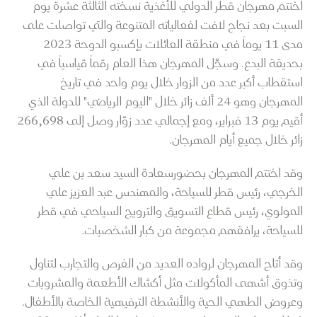
اختتم مهرجان قطر الدولي للأغذية نسخته الثالثة عشرة يوم
السبت بعد نجاح لافت لفعالياته المتنوعة والتي تواصلت على
مدى 11 يوماً في منطقة العائلات بإكسبو الدوحة 2023
بحديقة البدع. وسجَّل المهرجان هذا العام رقماً قياسياً في
استقطاب أكبر عدد من الزوار خلال يوم واحد في تاريخ
المهرجان وهو 24 ألف زائر خلال "اليوم الرياضي" للدولة الذي
أقيم يوم 13 فبراير، ومع إجمالي عدد زوّار وصل إلى 266,698
زائر خلال جميع أيام المهرجان.
وقد اختتم المهرجان بحضور
سعادة السيد سعد بن علي
الخرجي، رئيس قطر للسياحة، والمهندس عبد العزيز علي
المولوي، رئيس قطاع التسويق والترويج السياحي في قطر
للسياحة، يرافقهم مجموعة من كبار الشخصيات.
وقد أتاح المهرجان لرواده العديد من الفرص والتجارب لتناول
وتذوق أشهى المأكولات مثل أكشاك الأطعمة والمشروبات
وعروض الطهي الحية والأنشطة الترفيهية الخاصة بالأطفال.