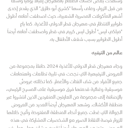
وشهدت بعض أكشاك الطعام بالمهرجان إقبالاً يومياً واسعاً
من قبل الزوار، وعلى رأسها "كشري أبو طارق" الذي يقدم إحدى
أشهر المأكولات المصرية الشعبية، حيث اصطفت أمامه أطول
طوابير الانتظار في مهرجان قطر الدولي للأغذية. كما باع
"ميلكي آيس" أطول آيس كريم في قطر واصطفت أمامه أيضاً
أطول الطوابير بسبب شغف الأطفال به.
عالم من الترفيه
وجاء مهرجان قطر الدولي للأغذية 2024 حافلاً بمجموعة من
العروض الترفيهية التي نجحت في تلبية تطلعات واهتمامات
جميع الأفراد من شتى الفئات والأعمار. كما تخللته عروضٌ
موسيقية وغنائية قدمتها فرق موسيقية على المسرح الرئيسي،
بالإضافة إلى مجموعة من العازفين المنفردين الذين انتشروا عبر
منطقة الأكشاك. وشهد المهرجان أيضاً العديد من العروض
الجوالة التي غطت جميع أنحاء المنطقة المفتوحة وأتيح خلالها
للزوار فرصة التقاط الصور مع الشخصيات المشاركة في هذه
العروض. وتضمن المهرجان أيضاً تقديم ورشات عمل حول فن