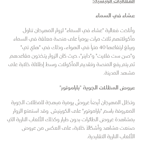
الفعاليات الرئيسية:
عشاء في السماء
وأتاحت فعالية "عشاء في السماء" لزوار المهرحان تناول
مأكولاتهم ثلاث مرات يومياً على منصة معلقة في السماء
ويبلغ ارتفاعها 40 متراً في الهواء، وذلك في "هاي تي"
و"صن ست فلايت" و"داينر"، حيث كان الزوار يتخذون مقاعدهم
ثم يتم رفع المنصة وتقديم المأكولات وسط إطلالة خلابة على
مشهد المدينة.
عروض المظلات الجوية "باراموتور"
وتخلل المهرجان أيضاً عروضٌ يومية مبهجة للمظلات الجوية
المعروفة باسم "باراموتور" على الكورنيش. وقد استمتع الزوار
بمشاهدة عروض الطائرات بدون طيار وكذلك الألعاب النارية التي
صنعت مشاهد وأشكالاً خلابة، على العكس من عروض
الألعاب النارية التقليدية.