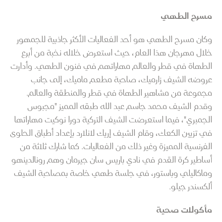
مسرح الطهي
وكان مسرح الطهي هو أحد الفعاليات الأكثر جاذبية للجمهور
خلال مهرجان هذا العام، حيث استعرض خلاله نخبة من أبرع
الطهاة في قطر والعالم مهاراتهم في فنون الطهي. وأدارت
عروضه الشيف زارميك، صاحبة مطعم ماميك، إلى جانب
مجموعة من مشاهير الطهاة في قطر والمنطقة والعالم.
وقدم الشيف محمد جاسم عبد الله طبقه المميز "مجبوس
الجمبري"، فيما استعرضت الشيف التركية دورا نوكيت مهاراتها
في تزيين الكعك، وقام الشيف إريك لانلارد بإعداد أطباق الحلوى
الفرنسية المميزة وغير ذلك من الفعاليات. كما شارك ثلاثة من
أساطير كرة القدم في نادي باريس سان جيرمان وهم رونالدينهو
وماكاليلي وباستور، في جلسة طهي خاصة بمصاحبة الشيف
ألكسندر جيلو.
مأكولات صحية