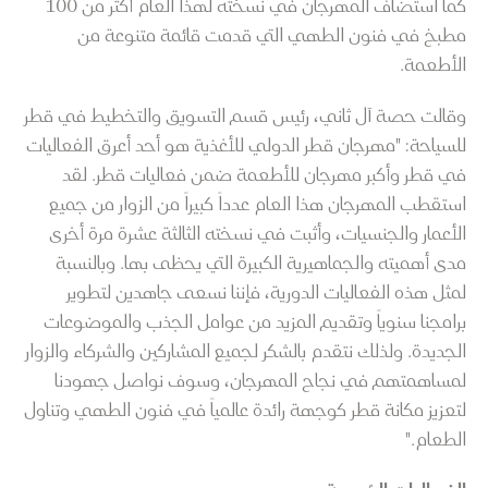
كما استضاف المهرجان في نسخته لهذا العام أكثر من 100
مطبخ في فنون الطهي التي قدمت قائمة متنوعة من
الأطعمة.
وقالت حصة آل ثاني، رئيس قسم التسويق والتخطيط في قطر
للسياحة: "مهرجان قطر الدولي للأغذية هو أحد أعرق الفعاليات
في قطر وأكبر مهرجان للأطعمة ضمن فعاليات قطر. لقد
استقطب المهرجان هذا العام عدداً كبيراً من الزوار من جميع
الأعمار والجنسيات، وأثبت في نسخته الثالثة عشرة مرة أخرى
مدى أهميته والجماهيرية الكبيرة التي يحظى بها. وبالنسبة
لمثل هذه الفعاليات الدورية، فإننا نسعى جاهدين لتطوير
برامجنا سنوياً وتقديم المزيد من عوامل الجذب والموضوعات
الجديدة. ولذلك نتقدم بالشكر لجميع المشاركين والشركاء والزوار
لمساهمتهم في نجاح المهرجان، وسوف نواصل جهودنا
لتعزيز مكانة قطر كوجهة رائدة عالمياً في فنون الطهي وتناول
الطعام."