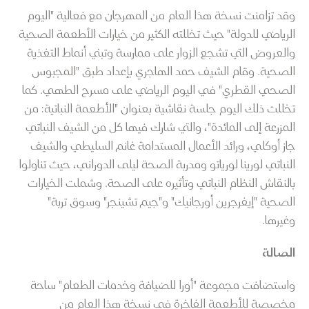
وقد تزامنت نسخة هذا العام من المهرجان مع فعالية "اليوم
الرياضي للدولة" حيث تخللته الكثير من خيارات الأطعمة الصحية
والعروض التي تشجع الزوار على ممارسة وتبني أنماط التغذية
الصحية. وقام الشيف حمد الهاجري بإعداد طبق "المجبوس
الصحي القطري" في اليوم الرياضي على مسرح الطهي. كما
تخللت ذلك اليوم جلسة نقاشية بعنوان "الأطعمة النباتية: من
المزرعة إلى المائدة"، والتي شارك فيها كل من الشيف النباتي
جاز أوكلي، ورائد الأعمال المستدامة غانم السليطي والشيف
النباتي لورينا لورياتو ومدربة الصحة ليلى الدوراني، حيث تناولوا
بالنقاش النظام النباتي وتأثيره على الصحة. وشملت الخيارات
الصحية "إيفرجرين أورجانيك" و"جيم تشينجر" وسوق تربة"
وغيرها.
الصالة
واستضافت مجموعة "أورا للضيافة وخدمات الطعام" ساحة
مخصصة للأطعمة الفاخرة في نسخة هذا العام من