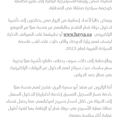
لتنميته ضمن رؤيتها الاستراتيجية الرامية إلى تعزيز مكانتها
كوجهة سياحية منتقاة في المنطقة.
ويمكن حالياً لأعداد إضافية من الزوار ممن يحتاجون إلى تأشيرة
لدخول دولة قطر التقدم بطلباتهم عبر منصة هيّا عبر الموقع
الإلكتروني
www.hayya.qa
أو تطبيقها على الهواتف الذكية
ليتسنى لهم زيارة الدوحة، والتي حازت على لقب عاصمة
السياحة العربية لعام 2023.
وبالإضافة إلى ذلك، سوف يحظى حاملو تأشيرة هيّا بتجربة
سفر سلسة، حيث سيتاح لهم الدخول عبر البوابات الإلكترونية
في مطار حمد الدولي.
أما الزائرون عبر منفذ أبو سمرة البري، فتتيح لهم منصة هيّا
خدمة مسار التسجيل المسبق (خدمة اختيارية) للدخول السهل
إلى الدولة من خلال اصدار تصريح لمركباتهم، مما يجعل قضاء
عطلة نهاية الأسبوع في دولة قطر أو الإقامة بها لفترة أطول
عملية أكثر سلاسة ومتعة.