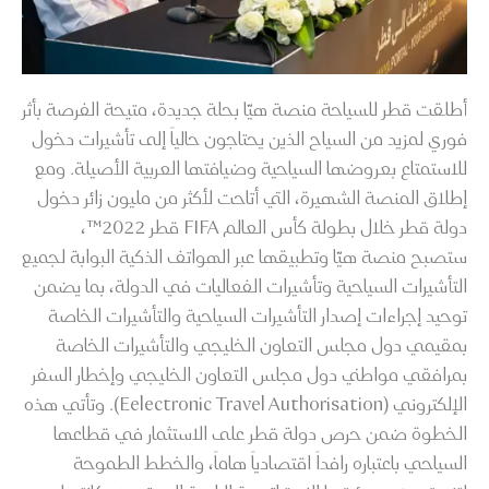
أطلقت قطر للسياحة منصة هيّا بحلة جديدة، متيحة الفرصة بأثر
فوري لمزيد من السياح الذين يحتاجون حالياً إلى تأشيرات دخول
للاستمتاع بعروضها السياحية وضيافتها العربية الأصيلة. ومع
إطلاق المنصة الشهيرة، التي أتاحت لأكثر من مليون زائر دخول
دولة قطر خلال بطولة كأس العالم FIFA قطر 2022™،
ستصبح منصة هيّا وتطبيقها عبر الهواتف الذكية البوابة لجميع
التأشيرات السياحية وتأشيرات الفعاليات في الدولة، بما يضمن
توحيد إجراءات إصدار التأشيرات السياحية والتأشيرات الخاصة
بمقيمي دول مجلس التعاون الخليجي والتأشيرات الخاصة
بمرافقي مواطني دول مجلس التعاون الخليجي وإخطار السفر
الإلكتروني (Eelectronic Travel Authorisation). وتأتي هذه
الخطوة ضمن حرص دولة قطر على الاستثمار في قطاعها
السياحي باعتباره رافداً اقتصادياً هاماً، والخطط الطموحة