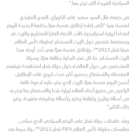
السياحية الفريدة التي تزخر بها."
من جهته قال السيد سعيد علي الكوراي، المدير التنفيذي
لمنصة هيا: "تأتي إعادة إطلاق منصة هيّا بحلتها الجديدة اليوم
امتداداً لرؤية استراتيجية كانت اللجنة العليا للمشاريع والإرث قد
وضعتها، تتمحور حول الإرث المستدام لبطولة كأس العالم
فيفا قطر 2023™، وإطلاق منصة هيّا هي أحد أوجه هذا
الإرث المستدام. ما كان في البداية بطاقة هيّا، وسيلة
المشجعين من حول العالم لدخول دولة قطر لمشاهدة فرقهم
المفضلة والاستمتاع بحضور أكبر حدث كروي على الإطلاق،
أصبح اليوم منصة هيّا، الإرث الذي نبني عليه لدعوة كافة
الراغبين من جميع أنحاء العالم لزيارة بلدنا والاستمتاع بما تزخر به
من أصالة وتاريخ وثقافة وكرم وأصالة وطبيعة متفردة، وغير
ذلك الكثير."
وقد حافظت دولة قطر على الزخم السياحي الذي صاحب
منافسات بطولة كأس العالم FIFA قطر 2022™، ولا سيما بعد