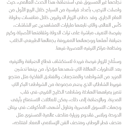
نجاحها غير المسبوق في استضافة هذا الحدث العالمي، حيث
واصلت الترحيب بأعداد قياسية من السياح خلال الربع الأول من
العام الجاري. وقد حظي الزوار الدوليون خلال منافسات بطولة
كأس العالم، والتي تابعها مليارات المشاهدين عبر الشاشات،
بفرصة التعرف مباشرة على تراث الدولة وثقافتها الأصيلة وكرم
ضيافة أهلها ووجهاتها المعروفة بجمالها الطبيعي الخلاب
وفخامة مراكز الترفيه العصرية فيها.
وستُتاح للزوار فرصة فريدة لاستكشاف قطاع الضيافة والترفيه
بعد التطورات الهائلة التي شهدها مؤخراً، من بينها تدشين
المزيد من الشواطئ والمنتجعات والفنادق الفاخرة مثل منتجع
فويرط الشاطئي الذي يضم مجموعة من الشواطئ البكر التي
تتميز بمياهها الهادئة وشاطئ الخليج الغربي في قلب
المدينة. وبالإضافة إلى ذلك، يمكن للعائلات الاستمتاع بأرقى
وجهات التسوق العصرية وتناول أشهى المأكولات في برنتان
الدوحة وبلاس فاندوم وزيارة متاحف عالمية المستوى مثل
متحف قطر الوطني ومتحف الفن الإسلامي المعاد افتتاحه،