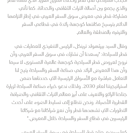
الجذب السياحي في قطر وكذلك المزيج الفريد الذي تمثله قطر
والذي يجمع بين أصالة التراث الثقافي والحداثة. كما تأتي
مشاركة قطر في معرض سوق السفر العربي في إطار التزامها
الدائم بترسيخ مكانتها كوجهة رائدة في قطاعي السفر
والترفيه بالمنطقة والعالم.
وقال السيد بيرثهولد ترينكل، الرئيس التنفيذي للعمليات في
قطر للسياحة: "يسعدنا أن نشارك في سوق السفر العربي وأن
نروج لعروض قطر السياحية كوجهة عالمية المستوى، لا سيما
وأن هذا المعرض الرائد في صناعة السفر والسياحة يتيح لنا
التعامل مباشرة مع الأسواق الرئيسية التي حددناها ضمن
استراتيجيتنا لعام 2030. ولذلك ندعو خبراء صناعة السياحة لزيارة
جناحنا الرائع والتعرف على أبرز معالم التراث الثقافي والضيافة
القطرية الأصيلة. ونحن نتطلع إلى تسليط الضوء على أحدث
التطورات التي تشهدها قطر وأن نعزز شراكاتنا مع شركائنا
الرئيسيين في قطاع السفر والسياحة خلال المعرض."
كما سيضم جناح قطر للسياحة في سوق السفر العربي