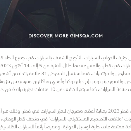
 جنيف الدولي للسيارات، لتأجيج الشغف بالسيارات في جميع أنحاء ق
من 10 آلاف متر مربع في مركز الدوحة للمعارض والم
 ولامبورجيني وبي إم دبليو وكيا وأودي وماكلارين ومرسيدس بنز و
وسيكون معرض جنيف الدولي للسيارات قطر 2023 بمثابة أعظم مهرجان لتميّز السيارات في
ليات "ملتقى التصميم المستقبلي للسيارات" في متحف قطر الوطني، و
 ممتعة على حلبة لوسيل الدولية، ومعرضاً رائعاً للسيارات الكلاسيكية