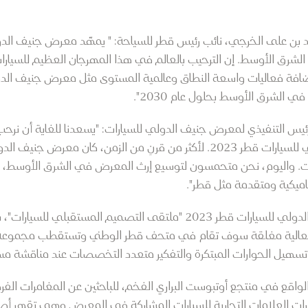
 بن على الخرجي، نائب رئيس قطر للسياحة: " يمهّد معرض جنيف الدو
في الشرق الأوسط. إن الترحيب بالعالم في هذا المهرجان العظيم للسي
تضافة فعاليات واسعة النطاق وعالمية المستوى مثل معرض جنيف الدولي 
ي الشرق الأوسط بحلول عام 2030".
الرئيس التنفيذي لمعرض جنيف الدولي للسيارات: "يسعدنا للغاية أن 
النسخة الأولى من معرض جنيف الدولي للسيارات قطر 2023. لأكثر من قرنٍ من ا
رات. واليوم، نحن متحمسون لتوسيع إرث المعرض في الشرق الأوسط، وإ
اميكية ومتقدمة مثل قطر".
ومن المقرر أن يستضيف معرض جنيف الدولي للسيارات قطر 2023 "ملتقى الت
ار ديزاين نيوز (CDN)، وهو فعالية مغلقة سوف تقام في متحف قطر الوطني وتستقطب 
تسهيل الحوارات المبتكرة والتفكير متعدد التخصصات عند مناقشة مس
واقع في منتجع أوتبوست البراري الفخم، للباحثين عن المغامرات الف
ات العلامات التجارية للسيارات المشاركة في المعرض وهي تقهر أصع