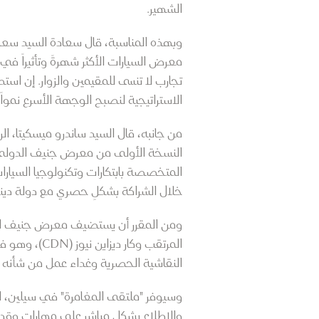
الشهير.
وبهذه المناسبة، قال سعادة السيد سعد
معرض السيارات الأكثر شهرةً وتأثيراً 
تجارب لا تنسى للمقيمين والزوار. إن اس
الاستراتيجية لنصبح الوجهة الأسرع نمواً ف
من جانبه، قال السيد ساندرو ميسكيتا، 
المتخصصة بابتكارات وتكنولوجيا السيا
خلال الشراكة بشكلٍ حصري مع دولة دين
المرتقب وك
النقاشية الحصرية وغداء عمل من شأنه 
وسيوفر "ملتقى المغامرة" في سيلين، ال
والاطلاع بشكل مباشر على مهارات وقدر