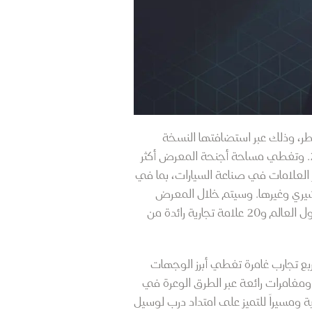
طر، وذلك عبر استضافتها النسخة
معرض جنيف الدولي للسيارات في قطر، والمقرر عقدها خلال الفترة من 5 إلى 14 أكتوبر 2023. وتغطي مساحة أجنحة المعرض أكثر
ؤتمرات، فيما يستقبل المعرض 31 علامة رائدة من أشهر العلامات في صناعة السيارات، بما في
شيري وغيرها. وسيتم خلال المعرض
تسليط الضوء على أحدث الابتكارات في صناعة السيارات، كما سيتم الكشف عن 10 علامات تجارية رائدة من حول العالم و20 علامة تجارية رائدة من
 قطر، وذلك عبر أربع تجارب غامرة تغطي أبرز الوجهات
مغامرات رائعة عبر الطرق الوعرة في
 ومسيراً للتميز على امتداد درب لوسيل