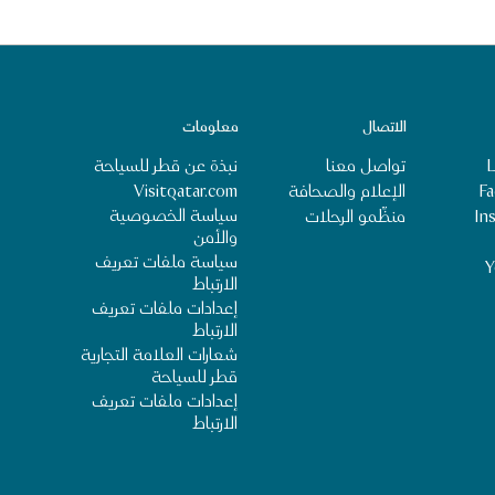
الاتصال
معلومات
L
تواصل معنا
نبذة عن قطر للسياحة
‎‏
الإعلام والصحافة
Visitqatar.com
سياسة الخصوصية
‎I‏
منظِّمو الرحلات
والأمن
سياسة ملفات تعريف
Y
الارتباط
إعدادات ملفات تعريف
الارتباط
شعارات العلامة التجارية
قطر للسياحة
إعدادات ملفات تعريف
الارتباط