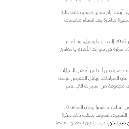
ارات والدراجات النارية، أربعة أيام سباق حصرية على حلبة
شهيرة مباشرة بعد انتهاء منافسات
أما ملتقى "ملعب المدينة" فسوف ينقل أجواء الشغف والحيوية التي تميز معرض جنيف الدولي للسيارات قطر 2023 إلى درب لوسيل، وذلك عبر
العروض الجذابة والأنشطة التفاعلية. كما سيقام مسير التميز يوم 12 أكتوبر الساعة 7 مساء بمشاركة حوالي 100 سيارة من سيارات الأحلام والنماذج
وعة حصرية من أعظم وأفضل السيارات
زة في السباقات. ويمثل المعرض فرصة
 مجموعة من السيارات التي تعتبر
ومن المقرر أن يفتح معرض جنيف الدولي للسيارات أبوابه للزوار يومياً في مركز الدوحة للمعارض والمؤتمرات من الساعة 2 ظهراً وحتى الساعة 10
ناً خلال أيام الأسبوع، فسوف يتطلب ذلك تذكرة
 ميجاستور
، حيث يتعين الحصول عليها