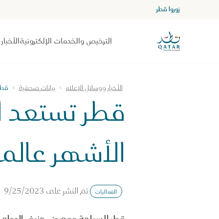
زوروا قطر
الصفحة الرئيسية لموقع VisitQatar
الترخيص والخدمات الإلكترونية
الأخبار
الأخبار ووسائل الإعلام
بيانات صحفية
قطر
قطر تستعد ل
الأشهر عالميا
تم النشر على
9/25/2023
الفعاليات