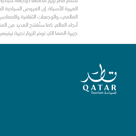
تستمر قطر بإبراز مكانتها كوجهة سياحية 
العالمي، والوجهات الثقافية والمعاصرة،
أنجاء العالم. كما ستُفتتح العديد من ال
جزيرة المها التي توفر للزوار تجربة ترفيهية نابضة بال
الصفحة الرئيسية لقطر للسياحة