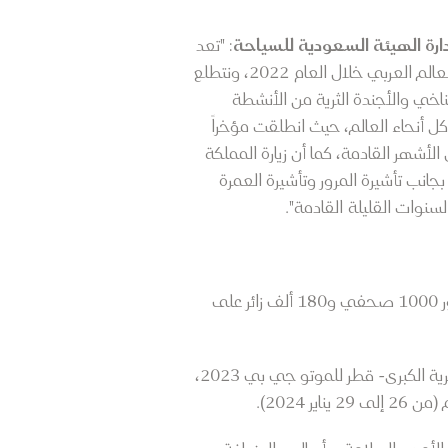
ارة الهيئة السعودية للسياحة
: "تعد
المملكة العربية السعودية الوجهة الأسرع نمواً بالعالم، وصُنفت مؤخراً كأكثر الدول زيارة من قبل السياح في العالم العربي خلال العام 2022، ونتطلع
خي والأجندة الثرية من الأنشطة
 كل أنحاء العالم، حيث انطلقت مؤخراً
المملكة، مع أكثر من 11 ألف فعالية نوعية خلال الأشهر القادمة، كما أن زيارة المملكة
نب تأشيرة المرور وتأشيرة العمرة
سنوات القليلة القادمة".
وفي شهر أكتوبر، افتتحت قطر النسخة الدولية الأولى من معرض جنيف الدولي للسيارات، والذي شهد حضور 1000 صحفي و180 ألف زائر على
وستواصل قطر باستضافة العديد من الفعاليات الدولية الكبرى، بما في ذلك سباق جائزة الخطوط الجوية القطرية الكبرى- قطر للموتو جي بي 2023،