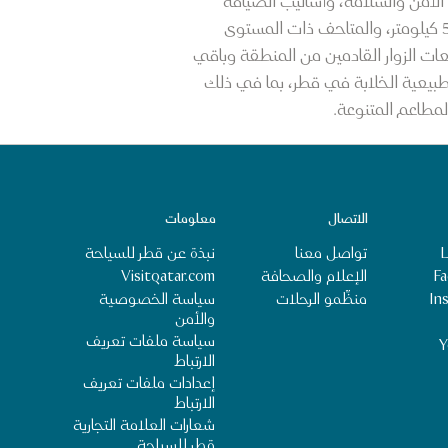
 الأمن والسلامة، وأساليب الضيافة
العربية الأصيلة. إن العروض السياحية المتنوعة في قطر، إلى جانب السواحل النقية الممتدة على مسافة 500 كيلومتر، والمتاحف ذات المستوى
عات الزوار القادمين من المنطقة وباقي
الطبيعية الخلابة في قطر، بما في ذلك
الاتصال
معلومات
L
تواصل معنا
نبذة عن قطر للسياحة
‎‏
الإعلام والصحافة
Visitqatar.com
سياسة الخصوصية
‎I‏
منظِّمو الرحلات
والأمن
سياسة ملفات تعريف
Y
الارتباط
إعدادات ملفات تعريف
الارتباط
شعارات العلامة التجارية
قطر للسياحة