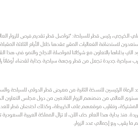
ي الخرجي، رئيس قطر للسياحة: "تواصل قطر تقديم فرص للزوار العال
مستعدون لاستضافة الفعاليات المقرر عقدها خلال الأيام الثلاثة المق
التي بذلناها بالتعاون مع شركائنا لمواصلة النجاح والنمو في هذا
ب سياحية جديدة تجعل من قطر وجهة سياحية جذابة لقضاء أوقاتاً رائ
 الرعاة الرئيسين للنسخة الثانية من معرض قطر الدولي للسياحة والس
وى العالم، من ضمنهم الزوار القادمين من دول مجلس التعاون الخ
المشتركة، وتقارب موقعهم على الخريطة، وكذلك احتضان قطر للعدي
ريدة. منذ بداية هذا العام حتى الآن، لا تزال المملكة العربية السعودي
 ما يقرب ربع إجمالي عدد الزوار.