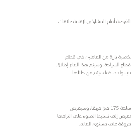
انب 100 مشتري وأكثر من 9000 زائر، وسيتيح المعرض الفرصة أمام المشاركين لإقامة علاقات
المعرض الرسمي للسياحة والسفر في قطر، ستشهد النسخة الثانية من المعرض حضور أكثر من 40 شخصية بارزة من العاملين في قطاع
 قطاع السياحة. وسيتم هذا العام إطلاق
فٍ واحد، كما سيتم من خلالها
وبصفتها الشريك الاستراتيجي للمعرض، ستستضيف قطر للسياحة جناحًا مشتركًا مع اكتشف قطر يمتد على مساحة 175 مترًا مربعًا، وسيعرض
لمعرض إلى تسليط الضوء على التزامها
معروفة على مستوى العالم.