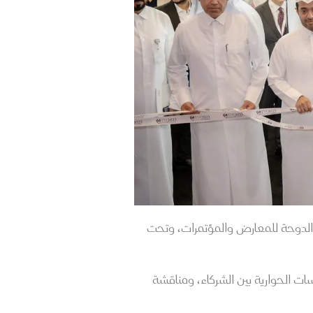
حة والسفر بنسخته الثانية في الفترة من 20 إلى 22 نوفمبر 2023 في مركز الدوحة للمعارض والمؤتمرات، وتحت
ات الحوارية بين الشركاء، ومناقشة