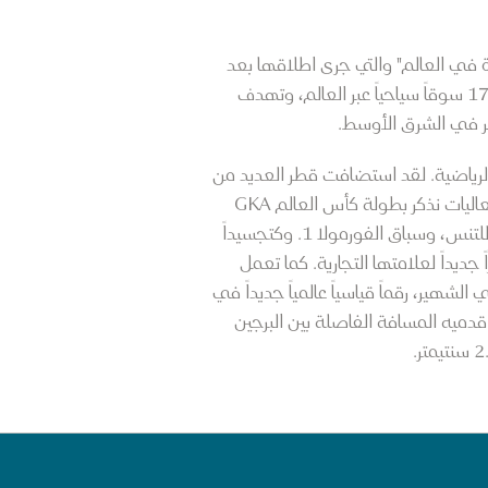
ة في العالم" والتي جرى اطلاقها بعد
النجاح الكبير الذي حققته بطولة كأس العالم لكرة القدم. وهي حملة ترويجية شاملة تم اطلاقها في أكثر من 17 سوقاً سياحياً عبر العالم، وتهدف
فر في الشرق الأوسط.
لرياضية. لقد استضافت قطر العديد من
الفعاليات الرياضية بعد انتهاء بطولة كأس العالم FIFAقطر 2022™ والتي جرى تنظيمها بنجاح، ومن تلك الفعاليات نذكر بطولة كأس العالم GKA
للتزلج الشراعي الحر 2023، وبطولة قطر توتال إنرجيز المفتوحة للتنس، وبطولة قطر إكسون موبيل المفتوحة للتنس، وسباق الفورمولا 1. وكتجسيداً
جديداً لعلامتها التجارية. كما تعمل
هير، رقماً قياسياً عالمياً جديداً في
ميه المسافة الفاصلة بين البرجين