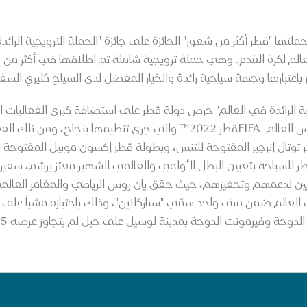
تها "قطر أكثر من شعور" الحائزة على جائزة "الحملة الترويجية الرائد
اعتبارها وجهة سياحية رائدة والخيار المفضل لدى السياح كثيري الس
ة الرائدة في العالم" حرص دولة قطر على استضافة كبرى الفعاليات ا
طر للسياحة بتعيين البطل الأولمبي والعالمي الشهير معتز برشم، سفيراً 
يين لدعمهم وتحفيزهم، حيث حقق يان روس الرياضي والمغامر العالمي الش
لم ضمن مبنى واحد سمّي "سباركلاين"، وذلك باجتيازه مشياً على قد
وحة وفيرمونت الدوحة بمدينة لوسيل على حبل لم يتجاوز عرضه 2.5 سنتيمتر.