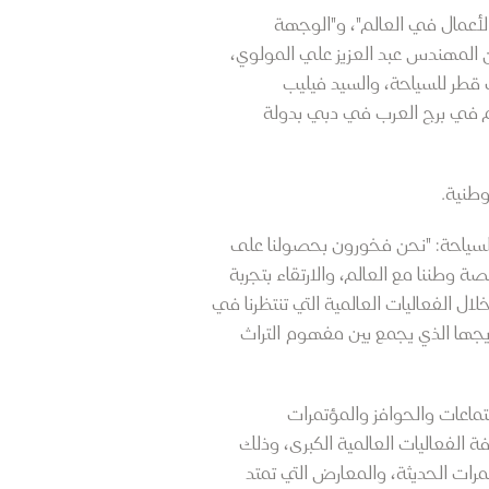
الأعمال في العالم"، و"الوجهة
ن
المهندس عبد العزيز علي المولوي،
 قطر للسياحة، والسيد فيليب
والمعارض (MICE)، خلال حفل أُقيم في برج العرب في دبي بدولة
وطنية.
لسياحة: "نحن فخورون بحصولنا على
 وطننا مع العالم، والارتقاء بتجربة
ال الفعاليات العالمية التي تنتظرنا في
زيجها الذي يجمع بين مفهوم التراث
تماعات والحوافز والمؤتمرات
ة الفعاليات العالمية الكبرى، وذلك
رات الحديثة، والمعارض التي تمتد