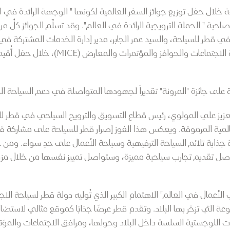
ة خلال حفل توزيع جوائز السفر العالمية لكونها " الوجهة الرائدة في 
صاحبة " الحملة الترويجية الرائدة في العالم". وقد تسلّم الجوائز كلٌ م
 قطر للسياحة، والسيد عمر الجابر، مدير إدارة الخدمات المشتركة في
الاجتماعات والحوافز والمؤتمرات 
لى جائزة "المرونة" تقديراً لجهودها المتواصلة في دعم السياحة ال
عزيز علي المولوي، رئيس قطاع التسويق والترويج السياحي في قطر ل
عالمية المرموقة. ويعكس هذا الفوز إصرار قطر للسياحة على مشاركة قصة
جذابة تلائم السياحة الترفيهية وسياحة الأعمال على حدٍ سواء. ومن خل
ر ستواصل تقديم تجارب سياحية مميزة، وستواصل تمييز نفسها من خلال م
أعمال في العالم" الاهتمام الكبير الذي تُوليه دولة قطر لسياحة الاج
عة التي تزخر بها البلاد. وتقدم قطر عرضًا جذابًا كموقع مثالي لاستضاف
اللوجستية السلسة داخل البلاد وحولها، ومرافق الاجتماعات والمؤتم