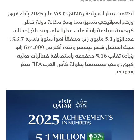
اختتمت قطر للسياحة وVisit Qatar عام 2025 بأداء قوي
وزخم استراتيجي متميز، مما رسخ مكانة دولة قطر
كوجهة سياحية رائدة على مدار العام. وقد بلغ إجمالي
عدد الزوار 5.1 مليون زائر، محققاً نمواً سنوياً بنسبة 3.7%،
حيث استقبل شهر ديسمبر وحده أكثر من 674,000 زائر،
بزيادة تقارب 16% مدفوعة باستضافة فعاليات دولية
كبرى، وفي مقدمتها بطولة كأس العرب FIFA قطر
2025™.