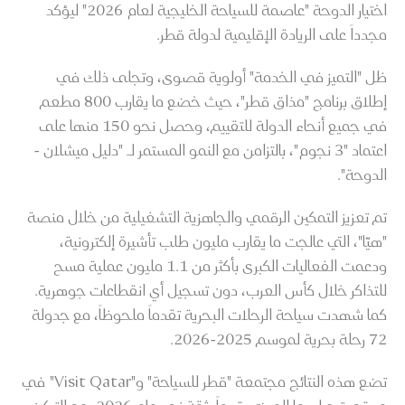
اختيار الدوحة "عاصمة للسياحة الخليجية لعام 2026" ليؤكد
مجدداً على الريادة الإقليمية لدولة قطر.
ظل "التميز في الخدمة" أولوية قصوى، وتجلى ذلك في
إطلاق برنامج "مذاق قطر"، حيث خضع ما يقارب 800 مطعم
في جميع أنحاء الدولة للتقييم، وحصل نحو 150 منها على
اعتماد "3 نجوم"، بالتزامن مع النمو المستمر لـ "دليل ميشلان -
الدوحة".
تم تعزيز التمكين الرقمي والجاهزية التشغيلية من خلال منصة
"هيّا"، التي عالجت ما يقارب مليون طلب تأشيرة إلكترونية،
ودعمت الفعاليات الكبرى بأكثر من 1.1 مليون عملية مسح
للتذاكر خلال كأس العرب، دون تسجيل أي انقطاعات جوهرية.
كما شهدت سياحة الرحلات البحرية تقدماً ملحوظاً، مع جدولة
72 رحلة بحرية لموسم 2025-2026.
تضع هذه النتائج مجتمعة "قطر للسياحة" و"Visit Qatar" في