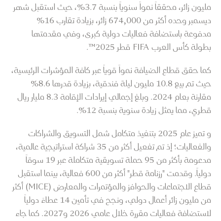
مليون زائر، محققاً نمواً سنوياً بنسبة 3.7%، حيث استقبل شهر
ديسمبر وحده أكثر من 674,000 زائر، بزيادة تقارب 16%
مدفوعة باستضافة فعاليات دولية كبرى، وفي مقدمتها
بطولة كأس العرب FIFA قطر 2025™.
كما حقق قطاع الضيافة نمواً قوياً عبر كافة المؤشرات الرئيسية،
حيث تم بيع 10.8 مليون ليلة فندقية، بزيادة قدرها 8.6%
مقارنة بعام 2024. وبلغ إجمالي إيرادات الإقامة 8.3 مليار ريال
قطري، مما يمثل زيادة سنوية بنسبة 12%.
و تميز عام 2025 بتنفيذ متكامل شمل التسويق والشراكات
والفعاليات؛ إذ تم تفعيل أكثر من 35 شراكة استراتيجية عالمية،
مدعومة بأكثر من 95 حملة تسويقية متكاملة عبر 19 سوقاً
دولياً. وقدمت "رزنامة قطر" أكثر من 600 فعالية، بينما استقبل
قطاع الاجتماعات والحوافز والمؤتمرات والمعارض (MICE) أكثر
من مليون زائر أعمال دولي، ونجح في تأمين 14 عطاءً دولياً
لاستضافة فعاليات مقررة خلال عامي 2026 و2027. كما جاء