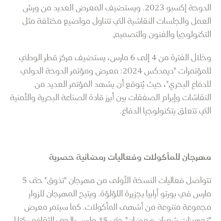
الدوحة إكسبو 2023. ويستضيف المعرض العديد من ورش
العمل والجلسات النقاشية التي تتناول مواضيع مختلفة مثل
التكنولوجيا والفنون والتصميم.
وخلال الفترة من 4 إلى 6 مارس، يستضيف مركز قطر الوطني
للمؤتمرات "ديمدكس 2024: معرض ومؤتمر الدوحة الدولي
للدفاع البحري"، حيث يُتوقع أن يشهد المؤتمر العديد من
النقاشات وإبرام الصفقات بين أبرز قادة الصناعة البحرية والأمنية
التي تتعلق بتكنولوجيا الدفاع.
مهرجان للمأكولات وفعاليات رمضانية حصرية
تتواصل فعاليات النسخة الأولى من مهرجان "تذوق" حتى 5
مارس في بورتو أرابيا بجزيرة اللؤلؤة. ويتيح المهرجان للزوار
مجموعة متنوعة من أشهى المأكولات. كما سيتمر معرض
"تجهيزات شعبان ورمضان" حتى 15 مارس بالحي الثقافي كتارا،