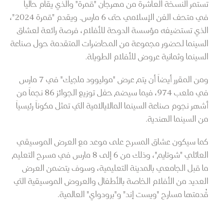
تستمر النسخة العاشرة من مهرجان "قمرة" والذي يقام حالياً
في متحف الفن الإسلامي حتى 6 مارس. ويقدم "قمرة 2024"،
الذي تستضيفه مؤسسة الدوحة للأفلام، فرصة رائعة لعشاق
السينما لحضور مجموعة من المحاضرات المتقدمة حول صناعة
السينما وثمانية عروض للأفلام الطويلة.
ومن المقرر أيضاً أن يتم عرض "موليوود ماجيك" في 7 مارس
في ملعب 974، فيما سيضم حفل توزيع الجوائز 86 نجماً من
أشهر نجوم صناعة السينما المالايالامية التي تمثل مكوناً رئيسياً
من السينما الهندية.
كما سيكون عشاق المسرح على موعد مع العرض الموسيقي
العائلي "شوتايم"، وذلك من 6 إلى 8 مارس في مسرح التعليم
ما قبل الجامعي بالمدينة التعليمية، وسوف يتضمن العرض
العديد من الأفلام الخاصة بالأطفال والعروض الموسيقية التي
قُدمتها مسارح "ويست إند" و"برودواي" العالمية.