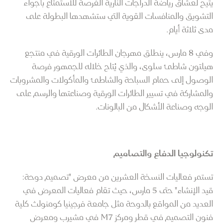
يتيح لعشاق رياضة الدراجات النارية الفرصة للاستمتاع بأجواء
التشويق والمنافسات القوية التي ستشهدها البطولة على
مدى ثلاثة أيام.
وفي 8 مارس، ينطلق مهرجان الطائرات الورقية في منتجع
هيلتون شاطئ سلوى، والذي يُتاح خلاله للجمهور فرصة
الوصول إلى حمام السباحة والشاطئ والمأكولات والمشروبات
والمشاركة في تسيير الطائرات الورقية وصناعتها والرسم على
الوجه وصناعة الأشكال من البالونات.
تكنولوجيا الدفاع والتصاميم
تستمر فعاليات النسخة العشرين من معرض "تصميم دوحة:
قيد الإنشاء" حتى 5 مارس، حيث تقام فعاليات المعرض في
العديد من المواقع بالدوحة مثل جامعة فرجينيا كومنولث كلية
فنون التصميم في قطر ومركز M7 في مشيرب ومعرض