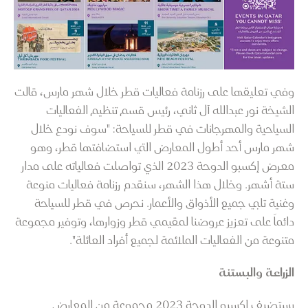
وفي تعليقها على رزنامة فعاليات قطر خلال شهر مارس، قالت
الشيخة نور عبدالله آل ثاني، رئيس قسم تنظيم الفعاليات
السياحية والمهرجانات في قطر للسياحة: "سوف نودع خلال
شهر مارس أحد أطول المعارض التي استضافتها قطر، وهو
معرض إكسبو الدوحة 2023 الذي تواصلت فعالياته على مدار
ستة أشهر. وخلال هذا الشهر، سنقدم رزنامة فعاليات منوعة
وغنية تلبي جميع الأذواق والأعمار. نحرص في قطر للسياحة
دائماً على تعزيز عروضنا لمقيمي قطر وزوارها، وتوفير مجموعة
متنوعة من الفعاليات الملائمة لجميع أفراد العائلة".
الزراعة والبستنة
يستضيف إكسبو الدوحة 2023 مجموعة من المعارض