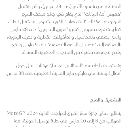
المختلفة في شهره الأخير (حتى 28 مارس)، والتي تشمل
"معرض أمة النباتات" الذي يقام في جناح متحف التنوع
البيولوجي وكذلك "لايف هاب" الذي يستعرض مستقبل الطب.
كما يستضيف معرض إكسبو "سوق المزارعين" حتى 28 مارس
والذي يحتفي بالمحاصيل والمأكولات القطرية والحرف اليدوية،
بالإضافة إلى "مهرجان الزراعة العضوية" حتى 9 مارس والذي
يقدم مجموعة مختارة من المنتجات العضوية الممتازة.
وتستضيف أكاديمية "البستانيين الصغار" ورشات عمل حول
أعمال البستنة في مايكرو فارم المدينة التعليمية حتى 30 مارس.
التشويق والمرح
ينطلق سباق جائزة قطر الكبرى للدراجات النارية MotoGP 2024
المرتقب من 8 إلى 10 مارس في حلبة لوسيل الدولية، مما