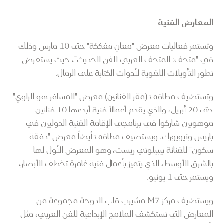
المعارض الفنية
وتستمر فعاليات معرض "معانٍ مفككة" حتى 10 مارس وذلك
في "متحف: المتحف العربي للفن الحديث"، حيث يستعرض
تطور التأويلات اللغوية لأدوات الكتابة على الرمال.
وتستضيف مطافئ (مقر الفنانين) معرض "المسافر هو الراوي"
حتى 20 أبريل، والذي يقدم أعمالاً فنية أبدعها 10 فنانين
موهوبين شاركوا في برنامجي الإقامة الفنية الدوليين في
باريس ونيويورك. ويستضيف مطافئ أيضاً معرض "دفقة
سكون" للفنانة بيبيلوتي ريست، وهو المعرض الأول لها
بالشرق الأوسط، الذي يتميز بأعمال فنية غامرة تخطف الأبصار،
ويستمر حتى 1 يونيو.
ويستضيف مركز M7 مشيرب قلب الدوحة مجموعة من
المعارض التي تستكشف الملامح الإبداعية للفن العربي، مثل