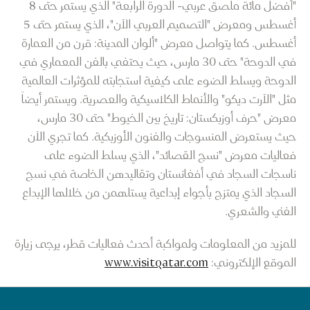
"أفضل مائة ملصق عربي- الدورة الرابعة" الذي يستمر حتى 8
أغسطس ومعرض "التصميم العربي الآن"، الذي يستمر حتى 5
أغسطس. كما يتواصل معرض "ألوان المدينة: قرن من العمارة
في الدوحة" حتى 30 مارس، حيث يحتفي بالفن المعماري في
الدوحة ويسلط الضوء على كيفية استجابته للمؤثرات العالمية
مثل "الآرت ديكو" والأنماط الكلاسيكية والعصرية. ويستمر أيضاً
معرض "حرف أوزبكستان: تاريخ بين الخيوط" حتى 30 مارس،
حيث يستعرض المنسوجات والفنون الأوزبكية. كما تجري الآن
فعاليات معرض "نسج القصائد"، الذي يسلط الضوء على
ناسجات السجاد في أفغانستان وتقاليدهن الخاصة في نسج
السجاد الذي يمتزج بأجواء إبداعية يستلهمن من خلالها الإبداع
الفني والشعري.
للمزيد من المعلومات ولمواكبة أحدث فعاليات قطر، يرجى زيارة
الموقع الإلكتروني:
www.visitqatar.com