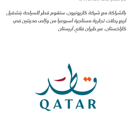
بالشراكة مع شركة كازيونيون، ستقوم قطر للسياحة بتشغيل
أربع رحلات تجارية مستأجرة أسبوعياً من وإلى مدينتين في
كازاخستان، عبر طيران فلاي أريستان