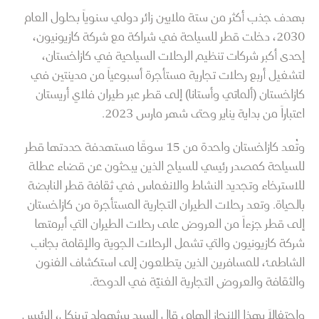
بهدف جذب أكثر من ستة ملايين زائر دولي سنوياً بحلول العام
2030، دخلت قطر للسياحة في شراكة مع شركة كازيونيون،
إحدى أكبر شركات تنظيم الرحلات السياحية في كازاخستان،
لتشغيل أربع رحلات تجارية مستأجرة أسبوعياً من مدينتين في
كازاخستان (ألماتي وأستانا) إلى قطر عبر طيران فلاي أريستان
اعتباراً من بداية يناير وحتى شهر مارس 2023.
وتُعد كازاخستان واحدة من 15 سوقًا مستهدفة حددتها قطر
للسياحة كمصدر رئيسي للسياح الذين يبحثون عن قضاء عطلة
للاسترخاء وتجديد النشاط والانغماس في ثقافة قطر النابضة
بالحياة. وتعد رحلات الطيران التجارية المستأجرة من كازاخستان
إلى قطر جزءاً من العروض على رحلات الطيران التي أبرمتها
شركة كازيونيون والتي تشمل الرحلات الجوية والإقامة بجانب
الشاطئ، للمسافرين الذين يتطلعون إلى استكشاف الفنون
والثقافة والعروض التجارية الغنيّة في الدوحة.
واحتفالاً بهذا الإنجاز الهام، قال السيد بيرثهولد ترينكل، الرئيس