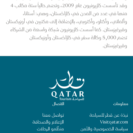
وقد تأسست كازيونيون عام 2009، وتضم حالياً ستة مكاتب 4
منها في عدد من المدن في كازاخستان، وهي: أستانا،
وألماتي، وأكتاو، وأكتوبي، بالإضافة إلى مكتبين في أوزبكستان
وقيرغيزستان. كما أسست كازيونيون شبكة واسعة من الشركاء
تضم 5,000 وكالة سفر في كازاخستان وأوزبكستان
وقيرغيزستان.
الصفحة الرئيسية لقطر للسياحة
معلومات
الاتصال
نبذة عن قطر للسياحة
تواصل معنا
Visitqatar.com
الإعلام والصحافة
سياسة الخصوصية والأمن
منظِّمو الرحلات