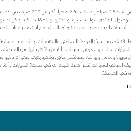
ويستقطب المنتدى الذي تنطلق أعماله من الس
لوصول للمنتدى سواء بالسيارة أو المترو أو الحافلات. كما يمكن لضيوف
الضيوف الذين يصلون عبر المترو أو بالسيارة من استخدام عربات ال
ثل تويوتا ولكزس وبورشه وفولكس فاجن ولامبورجيني وبي إم دبليو وك
ا
.