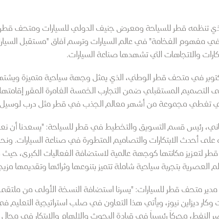
في مفهوم الفخامة" في عالم السيارات وترسم آفاق "مستقبل السيارات 
ارات والاتجاهات التي تشهدها صناعة السيارات.
ام الملتقى يوم الاثنين الموافق 9 أكتوبر في متحف قطر الوطني، الذي يمثل وجهة سياحية م
قى التصميم المستقبلي ضمن التجارب الخمسة الغامرة المقرر إقامته
تي تغطي مجموعة من أشهر معالم الجذب في قطر مثل درب لوسيل وم
ي، رئيس قسم التسويق والتخطيط في قطر للسياحة: "يسعدنا أن نعمل
ه على أحدث الابتكارات والتصاميم المتطورة في صناعة السيارات. و
طر لتعزيز مكانتها كوجهة عالمية لاستضافة الفعاليات الكبرى، حيث ي
م العصرية بتجربة سياحية شاملة تتميز بتنوعها وثرائها وتقديمها مزيجاً
ة، مدير متحف قطر للسيارات: "يسرنا استضافة النسخة الأولى من ملتق
كار ديزاين نيوز، ويأتي هذا التعاون في صلب استراتيجية التعليم 
لنفط، محركاً رئيسياً في قيادة البحوث والإلهام والابتكار في مجال 