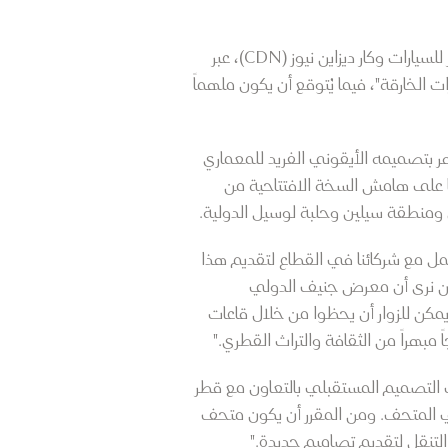
ينطلق "ملتقى التصميم المستقبلي" الذي تنظمه قطر للسياحة ومعرض جنيف الدولي للسيارات ومتحف قطر للسيارات وكار ديزاين نيوز (CDN)، عبر
الخارقة"، فيما يُتوقع أن يكون ملهماً
تميزة ويشتهر بتصميمه الأيقوني الفريد للمعماري
ا على هامش السخة الافتتاحية من
نطقة سيلين وحلبة لوسيل الدولية.
 مع شركائنا في القطاع لتقديم هذا
نحن نرى أن معرض جنيف الدولي
مكن للزوار أن يحظوا من خلال قاعات
 مبهراً من الثقافة والتراث القطري."
ى التصميم المستقبلي بالتعاون مع قطر
في المتحف. ومن المقرر أن يكون متحف
التنقل لتقديم تصاميم جديدة."