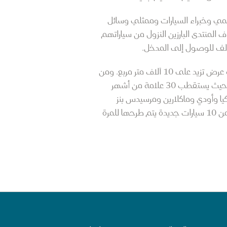
اعة 9 صباحاً إلى الساعة 2 ظهراً، أكثر من 200 ضيف من مصممي وخبراء السيارات وممثلي وسائل
 المنتدى البارزين النزول من سياراتهم
جولف للوصول إلى المدخل.
ويقام معرض جنيف الدولي للسيارات قطر 2023، في مركز الدوحة للمعارض والمؤتمرات، وذلك على مساحة عرض تزيد على 10 آلاف متر مربع. ومن
المتوقع أن يكون معرض جنيف الدولي للسيارات قطر هو معرض السيارات الأشهر والأكثر تأثيراً في المنطقة، حيث يستقطب 30 علامة من أشهر
يا وأودي وماكلارين ومرسيدس بنز
وشيري وغيرها. وسوف يقدم معرض جنيف الدولي للسيارات قطر أحدث الابتكارات في صناعة السيارات وأكثر من 10 سيارات جديدة يتم طرحها للمرة