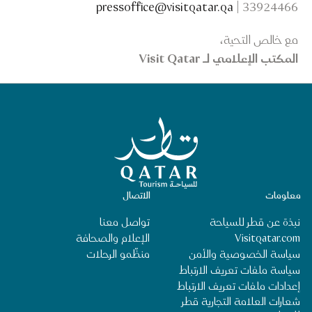
pressoffice@visitqatar.qa
| 33924466
مع خالص التحية،
المكتب الإعلامي لـ Visit Qatar
الصفحة الرئيسية لقطر للسياحة
معلومات
الاتصال
نبذة عن قطر للسياحة
تواصل معنا
Visitqatar.com
الإعلام والصحافة
سياسة الخصوصية والأمن
منظِّمو الرحلات
سياسة ملفات تعريف الارتباط
إعدادات ملفات تعريف الارتباط
شعارات العلامة التجارية قطر