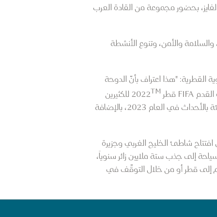
 الفايز، بحضور مجموعة من القادة العرب
، والسلامة والأمن، وتنوع الأنشطة
 القطرية: "هذا اعتراف بأنّ الدوحة
TM
طر 2022
للكثيرين
تجربة ضيافة قطر وثقافتها وتراثها الأصيل. هذا ليس كل شيء، حيث ينتظرنا رزنامة فعاليات منوّعة ومميّزة مليئة بالأحداث في العام 2023، بالإضافة
فتتاح شاطئ الخليج الغربي وجزيرة
وبحلول العام 2030، تهدف استراتيجية قطر للسياحة إلى جذب ستة ملايين زائر سنوياً،
 دولهم إلى قطر أو من خلال التوقّف في