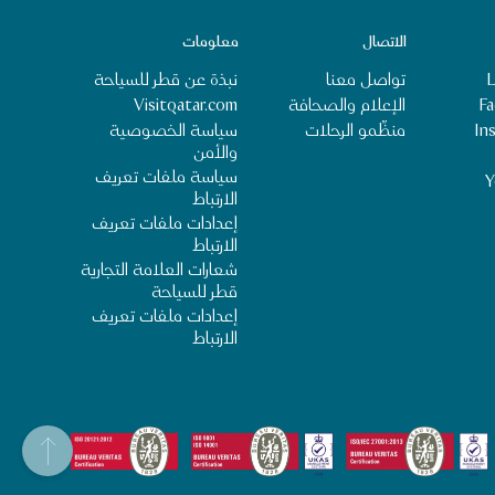
الاتصال
معلومات
L
تواصل معنا
نبذة عن قطر للسياحة
‎‏
الإعلام والصحافة
Visitqatar.com
سياسة الخصوصية
‎I‏
منظِّمو الرحلات
والأمن
سياسة ملفات تعريف
Y
الارتباط
إعدادات ملفات تعريف
الارتباط
شعارات العلامة التجارية
قطر للسياحة
إعدادات ملفات تعريف
الارتباط