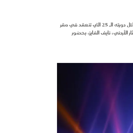
أعلن المجلس الوزاري العربي للسياحة عن اختيار الدوحة عاصمة للسياحة العربية لعام 2023، وذلك خلال دورته الـ 25 التي تنعقد في مقر
 الأردني، نايف الفايز، بحضور