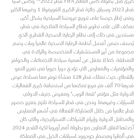
كبرى مثل بطولة كأس العالم FIFA قطر 2022™ وكأس آسيا
قطر 2023 وسباق جائزة قطر الكبرى الفورمولا 1 وغيرها الكثير.
وفي إطار حرصنا على تنويع عروضنا السياحية بشكل أكبر،
نعكف الآن على تطوير قطاع السياحة العلاجية في قطر،
مستندين في ذلك إلى نظام الرعاية الصحية القطري الذي
يُصنف ضمن أفضل أنظمة الرعاية الصحية عالمياً وبات يضم
مجموعة من أبرز المستشفيات المتخصصة والرائدة في
المنطقة. كما لا نغفل عن أهمية سياحة الاجتماعات والحوافز
والمؤتمرات والمعارض التي تؤدي دوراً حيوياً في تعزيز النمو
بالقطاع، حيث تمتلك قطر 128 منشأة توفر معاً مساحة عرض
قدرها 70 ألف متر مربع تمكنها من استضافة كبرى الفعاليات
الدولية مثل مؤتمر "قمة الويب" ومعرض جنيف الدولي
للسيارات وغيرهما. ونحن في قطر للسياحة نلتزم بتعزيز حضور
قطر عالمياً من خلال المشاركة الفعالة في أشهر المعارض
والمحافل الدولية وإبرام الشراكات الاستراتيجية، والتي كان
أحدثها اتفاق التعاون مع بطولة أمم أوروبا لكرة القدم 2024
في ألمانيا ومضمار جودوود لسباقات الخيل في المملكة