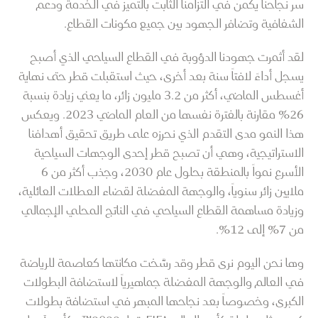
سر نجاحنا يكمن في التزامنا الثابت بالتميز في الخدمة ودعم
الشفافية وتضافر الجهود بين جميع مكونات القطاع.
لقد أثمرت جهودنا الدؤوبة في القطاع السياحي الذي أصبح
يسجل أداءً لافتاً سنة بعد أخرى، حيث استقبلت قطر حتى نهاية
أغسطس الماضي، أكثر من 3.2 مليون زائر، ما يعني زيادة بنسبة
26% مقارنة بالفترة نفسها من العام الماضي 2023. ويعكس
هذا النمو مدى التقدم الذي نحرزه على طريق تحقيق أهدافنا
الاستراتيجية، وهي أن تصبح قطر إحدى الوجهات السياحية
الأسرع نمواً بالمنطقة بحلول عام 2030، وجذب أكثر من 6
ملايين زائر سنوياً، والوجهة المفضلة لقضاء العطلات العائلية،
وزيادة مساهمة القطاع السياحي في الناتج المحلي الإجمالي
من 7% إلى 12%.
وها نحن اليوم نرى قطر وقد رسَّخت مكانتها كعاصمة للرياضة
في العالم والوجهة المفضلة جماهيرياً لاستضافة البطولات
الكبرى، وخصوصاً بعد نجاحها المبهر في استضافة بطولات