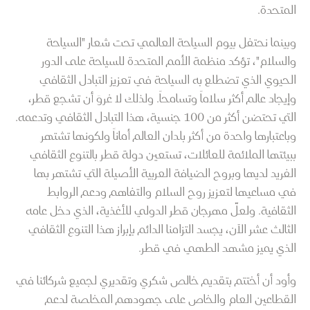
المتحدة.
وبينما نحتفل بيوم السياحة العالمي تحت شعار "السياحة
والسلام"، تؤكد منظمة الأمم المتحدة للسياحة على الدور
الحيوي الذي تضطلع به السياحة في تعزيز التبادل الثقافي
وإيجاد عالم أكثر سلاماً وتسامحاً. ولذلك لا غروَ أن تشجع قطر،
التي تحتضن أكثر من 100 جنسية، هذا التبادل الثقافي وتدعمه.
وباعتبارها واحدة من أكثر بلدان العالم أماناً ولكونها تشتهر
ببيئتها الملائمة للعائلات، تستعين دولة قطر بالتنوع الثقافي
الفريد لديها وبروح الضيافة العربية الأصيلة التي تشتهر بها
في مساعيها لتعزيز روح السلام والتفاهم ودعم الروابط
الثقافية. ولعلّ مهرجان قطر الدولي للأغذية، الذي دخل عامه
الثالث عشر الآن، يجسد التزامنا الدائم بإبراز هذا التنوع الثقافي
الذي يميز مشهد الطهي في قطر.
وأود أن أختتم بتقديم خالص شكري وتقديري لجميع شركائنا في
القطاعين العام والخاص على جهودهم المخلصة لدعم