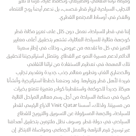
وقيمة تراثنا الثقافي والطبيعي ونحافظ عليه، فإننا لا نعزز
التجارب السياحية لزوار قطر فحسب، بل ندعم أيضاً روح الانتماء
والفخر في أوساط المجتمع القطري.
إننا في قطر للسياحة، نعمل دون كلل على تعزيز مكانة قطر
كوجهة مثالية للسياحة العائلية، تشتهر بتحقيق أعلى معايير
التميز في كل ما تقدمه من عروض، وذلك في إطار سعينا
الدائم لدعم مسيرة النمو عبر القطاع. وتتمثل استراتيجيتنا لتحقيق
تلك المهمة في تعظيم الاستفادة من تراثنا الثقافي
والحضاري الغني وتطوير معالم جذب جديدة وتقديم تجارب
فريدة لأهل قطر وزوارها. وقد وضعنا خططاً استراتيجية وأنشأنا
هيكلاً جديداً للحوكمة واستقطبنا كوادر متميزة تتمتع بخبرات
كبيرة في صناعة السياحة من أجل رسم معالم المراحل التالية
من مسيرتنا. ولذلك، أسسنا Visit Qatar الذراع الرئيسي لقطر
للسياحة، والجهة المسؤولة عن التسويق والترويج للقطاع
السياحي في دولة قطر. وسوف نظل ملتزمين بتحقيق أهدافنا
عبر ترسيخ قيم النزاهة والعمل الجماعي ومواصلة الابتكار. إن