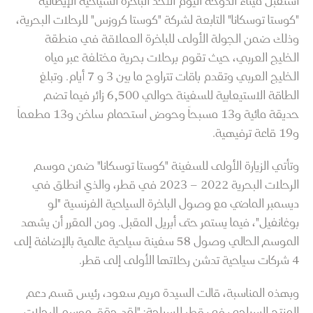
استقبل ميناء الدوحة اليوم الأحد الباخرة السياحية الإيطالية
"كوستا توسكانا" التابعة لشركة "كوستا كروزس" للرحلات البحرية،
وذلك ضمن الجولة الأولى للباخرة العملاقة في منطقة
الخليج العربي، حيث تقوم برحلات بحرية مختلفة عبر مياه
الخليج العربي وتقدم باقات تتراوح ما بين 3 و 7 أيام. وتبلغ
الطاقة الاستيعابية للسفينة حوالي 6,500 زائر فيما تضم
حديقة مائية و13 مسبحاً وحوض استحمام ساخن و13 مطعماً
و19 قاعة ترفيهية.
وتأتي الزيارة الأولى للسفينة "كوستا توسكانا" ضمن موسم
الرحلات البحرية 2022 – 2023 في قطر، والذي انطلق في
ديسمبر الماضي مع وصول الباخرة السياحية الفرنسية "لو
بوغانفيل"، فيما يستمر حتى أبريل المقبل. ومن المقرر أن يشهد
الموسم الحالي وصول 58 سفينة سياحية عالمية بالإضافة إلى
4 شركات سياحية تدشن رحلاتها الأولى إلى قطر.
وبهذه المناسبة، قالت
السيدة مريم سعود، رئيس قسم دعم
المنتج السياحي في قطر للسياحة: "لقد حقق موسم الرحلات