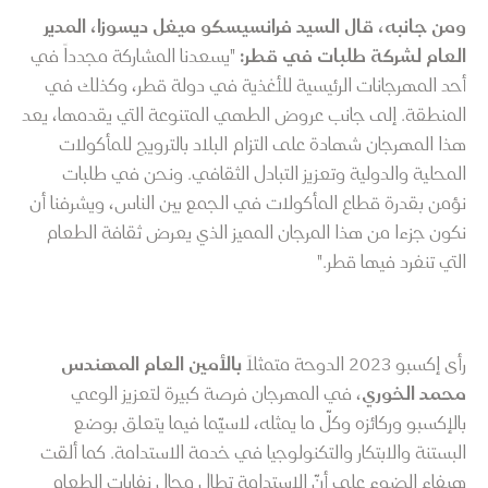
ومن جانبه، قال السيد فرانسيسكو ميغل ديسوزا، المدير
العام لشركة طلبات في قطر:
"يسعدنا المشاركة مجدداً في
أحد المهرجانات الرئيسية للأغذية في دولة قطر، وكذلك في
المنطقة. إلى جانب عروض الطهي المتنوعة التي يقدمها، يعد
هذا المهرجان شهادة على التزام البلاد بالترويج للمأكولات
المحلية والدولية وتعزيز التبادل الثقافي. ونحن في طلبات
نؤمن بقدرة قطاع المأكولات في الجمع بين الناس، ويشرفنا أن
نكون جزءا من هذا المرجان المميز الذي يعرض ثقافة الطعام
التي تنفرد فيها قطر."
رأى إكسبو ٢٠٢٣ الدوحة متمثلاً
بالأمين العام المهندس
محمد الخوري
، في المهرجان فرصة كبيرة لتعزيز الوعي
بالإكسبو وركائزه وكلّ ما يمثله، لاسيّما فيما يتعلق بوضع
البستنة والابتكار والتكنولوجيا في خدمة الاستدامة. كما ألقت
هيفاء الضوء على أنّ الاستدامة تطال مجال نفايات الطعام