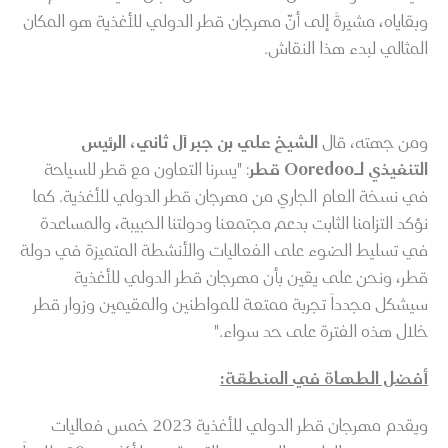
وبقاياه، مشيرةً إلى أنّ مهرجان قطر الدولي للأغذية هو المكان
المثالي لبدء هذا النقاش.
ومن جهته، قال
الشيخ علي بن جبر آل ثاني، الرئيس
التنفيذي لـOoredoo قطر
: "يسرنا التعاون مع قطر للسياحة
في نسخة العام الجاري من مهرجان قطر الدولي للأغذية. كما
نؤكد التزامنا الثابت بدعم مجتمعنا ودولتنا الحبيبة، والمساعدة
في تسليط الضوء على الفعاليات والأنشطة المتميزة في دولة
قطر، ونحن على يقين بأن مهرجان قطر الدولي للأغذية
سيشكل مجدداً تجربة ممتعة للمواطنين والمقيمين وزوار قطر
خلال هذه الفترة على حد سواء."
أفضل الطهاة في المنطقة:
ويقدم مهرجان قطر الدولي للأغذية 2023 خمس فعاليات