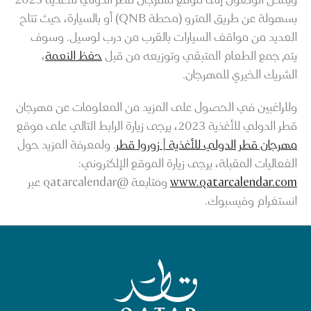
بسهولة عن طريق المترو (محطة QNB) أو بالسيارة، حيث تتاح
العديد من مواقف السيارات بالقرب من درب لوسيل. وسوف
يتم جمع الطعام المتبقي وتوزيعه من قبل
حفظ النعمة
،
الشريك الخيري للمهرجان.
وللراغبين في الحصول على المزيد من المعلومات عن مهرجان
قطر الدولي للأغذية 2023، يرجى زيارة الرابط التالي على موقع
مهرجان قطر الدولي للأغذية | زوروا قطر
. ولمعرفة المزيد حول
الفعاليات المقبلة، يرجى زيارة الموقع الإلكتروني:
www.qatarcalendar.com
ومتابعة @qatarcalendar عبر
انستغرام وفيسبوك.
الصفحة الرئيسية لقطر للسياحة