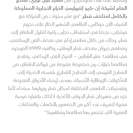
وتعليقًا على هذا الموضوع، قال
السيد فيل لوري، المدير
العام لشركة إن-كيو إنتربرايسز، الذراع التجارية المملوكة
بالكامل لمتاحف قطر
: "مع عشر سنوات من الشراكة مع
الشيف آلان دوكاس، الطاهي الشهير الحائز على نجوم
ميشلان، نجحنا في استقطاب تجارب راقية لتناول الطعام إلى
قطر، وذلك من خلال مطعم إدام في متحف الفن الإسلامي،
ومطعم جيوان بمتحف قطر الوطني، وكافيه 999# الموجود
في مطافئ: مقر الفنانين – المركز الفني الإبداعي. وتقدم
مطاعمنا خيارات بين مجموعة متنوعة من قوائم الطعام، من
المطبخ الفرنسي إلى المطبخ القطري بلمسته الحديثة إلى
المأكولات الإيطالية الأصيلة، بهدف إرضاء الأذواق المتنوعة
وتفضيلات الطهي المختلفة لسكان قطر وزوارها. سعداء لأننا
جزء من مهرجان قطر الدولي للأغذية 2023، باعتباره فرصة
مميزة لتعريف عدد أكبر من الجمهور بالنكهات والمذاقات
المميزة التي تشتهر بها مطاعمنا ومقاهينا."