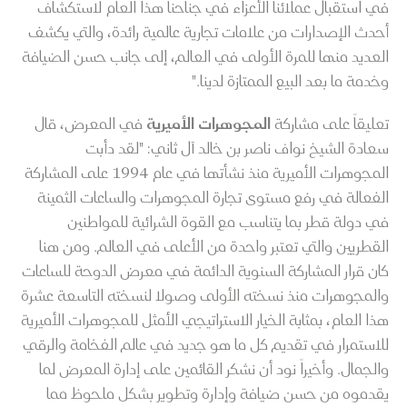
في استقبال عملائنا الأعزاء في جناحنا هذا العام لاستكشاف
أحدث الإصدارات من علامات تجارية عالمية رائدة، والتي يكشف
العديد منها للمرة الأولى في العالم، إلى جانب حسن الضيافة
وخدمة ما بعد البيع الممتازة لدينا."
تعليقاً على مشاركة
المجوهرات الأميرية
في المعرض، قال
سعادة الشيخ نواف ناصر بن خالد آل ثاني: "لقد دأبت
المجوهرات الأميرية منذ نشأتها في عام 1994 على المشاركة
الفعالة في رفع مستوى تجارة المجوهرات والساعات الثمينة
في دولة قطر بما يتناسب مع القوة الشرائية للمواطنين
القطريين والتي تعتبر واحدة من الأعلى في العالم. ومن هنا
كان قرار المشاركة السنوية الدائمة في معرض الدوحة للساعات
والمجوهرات منذ نسخته الأولى وصولا لنسخته التاسعة عشرة
هذا العام، بمثابة الخيار الاستراتيجي الأمثل للمجوهرات الأميرية
للاستمرار في تقديم كل ما هو جديد في عالم الفخامة والرقي
والجمال. وأخيراً نود أن نشكر القائمين على إدارة المعرض لما
يقدموه من حسن ضيافة وإدارة وتطوير بشكل ملحوظ مما