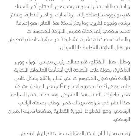
رزنامة فعاليات قطر السنوية. وقد حضر الافتتاح أكبر الأسماء
في بوليوود، بالإضافة إلى ايرينا شايك، وناصر العطية، ومعتز
برشم، ونجوم آخرين. وما يميّز نسخة هذا العام، هو إضافة
عنصر سمعي إلى حملة معرض الدوحة للمجوهرات
والساعات، حيث تم تقديم مقطوعة موسيقية خاصة بالمعرض
من قبل العازفة القطرية دانا الفردان.
وخلال حفل الافتتاح، قام معالي رئيس مجلس الوزراء ووزير
الداخلية، بجولة على الأجنحة التي أنشأتها العلامات التجارية
الرائدة في مجال المجوهرات في قطر، واطّلع بشكل خاص
على بعض أحدث مجموعاتها. وتنظّم قطر للسياحة وشركة
قطر لفاعليات الأعمال هذا المعرض. وقد دخلت قطر للسياحة
هذا العام في شراكة مع بنك قطر الوطني بصفته الراعي
الرسمي، ومع الخطوط الجوية القطرية بصفتها شريك الطيران
الرسمي.
وعلى مدار الأيام الستة المقبلة، سوف تتاح لزوار المعرض