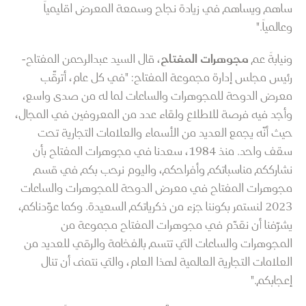
ساهم ويساهم في زيادة نجاح وسمعة المعرض اقليمياً
وعالمياً."
ونيابةً عم
مجوهرات المفتاح
، قال السيد عبدالرحمن المفتاح-
رئيس مجلس إدارة مجموعة المفتاح: "في كل عام، أترقّب
معرض الدوحة للمجوهرات والساعات لما له من صدى واسع،
وأجد فيه فرصة للاطلاع ولقاء عدد من المعروفين في المجال،
حيث أنّه يجمع العديد من الأسماء والعلامات التجارية تحت
سقف واحد. منذ 1984، سعدنا في مجوهرات المفتاح بأن
نشارككم مناسباتكم وأفراحكم، واليوم نرحب بكم في قسم
مجوهرات المفتاح في معرض الدوحة للمجوهرات والساعات
2023 لنستمر بكوننا جزء من ذكرياتكم السعيدة. وكما عوّدناكم،
يشرّفنا أن نقدّم في مجوهرات المفتاح مجموعة من
المجوهرات والساعات التي تتسم بالفخامة والرقي للعديد من
العلامات التجارية العالمية لهذا العام، والتي نتمنى أن تنال
إعجابكم."