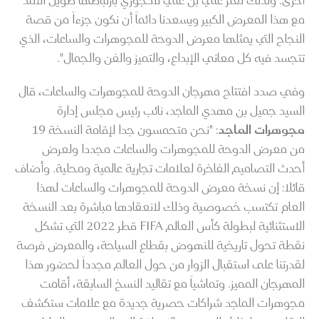
أخرى. ولذلك تعتز علي بن علي لاكجوري بارتباطها طويل الأمد
مع هذا المعرض الكبير ويسعدنا دائماً أن نكون جزءاً من قصة
النجاح التي يمثلها معرض الدوحة للمجوهرات والساعات، الذي
تتجسد فيه كل معاني الإبداع، والتميز والفن والجمال".
وفي صدد افتتاح مهرجان الدوحة للمجوهرات والساعات، قال
السيد جميل بن مهدي الماجد، نائب رئيس مجلس إدارة
مجوهرات الماجد
: "نحن متحمسون جدا لإقامة النسخة 19
من معرض الدوحة للمجوهرات والساعات مجددا ولعرض
أحدث التصاميم الفاخرة لعلامات تجارية عالمية ومحلية. وأضاف
قائلا: إن نسخة معرض الدوحة للمجوهرات والساعات لهذا
العام تكتسب خصوصية وذلك لانعقادها مباشرة بعد النسخة
الاستثنائية لبطولة كأس العالم FIFA قطر 2022 التي تشكل
نقطة تحول تاريخية للنهوض بقطاع السياحة، والمعرض فرصة
لقدرتنا على استقبال الزوار من حول العالم مجدداً لحضور هذا
المهرجان المميز. وتماشياً مع تقاليد النسخ السابقة، أقامت
مجوهرات الماجد شراكات حصرية جديدة مع علامات ستكشف