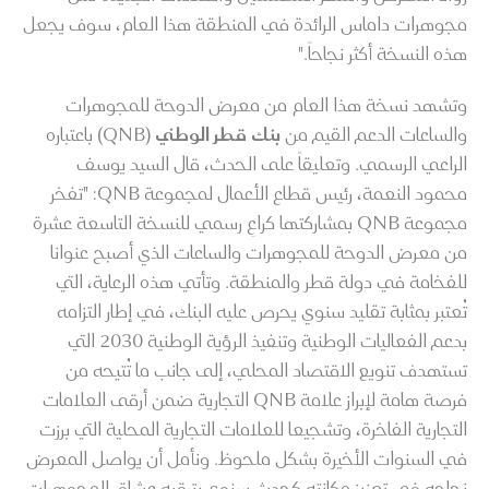
مجوهرات داماس الرائدة في المنطقة هذا العام، سوف يجعل
هذه النسخة أكثر نجاحاً."
وتشهد نسخة هذا العام من معرض الدوحة للمجوهرات
والساعات الدعم القيم من
بنك قطر الوطني
(QNB) باعتباره
الراعي الرسمي. وتعليقاً على الحدث، قال السيد يوسف
محمود النعمة، رئيس قطاع الأعمال لمجموعة QNB: "تفخر
مجموعة QNB بمشاركتها كراعِ رسمي للنسخة التاسعة عشرة
من معرض الدوحة للمجوهرات والساعات الذي أصبح عنوانا
للفخامة في دولة قطر والمنطقة. وتأتي هذه الرعاية، التي
تُعتبر بمثابة تقليد سنوي يحرص عليه البنك، في إطار التزامه
بدعم الفعاليات الوطنية وتنفيذ الرؤية الوطنية 2030 التي
تستهدف تنويع الاقتصاد المحلي، إلى جانب ما تُتيحه من
فرصة هامة لإبراز علامة QNB التجارية ضمن أرقى العلامات
التجارية الفاخرة، وتشجيعا للعلامات التجارية المحلية التي برزت
في السنوات الأخيرة بشكل ملحوظ. ونأمل أن يواصل المعرض
نجاحه في تعزيز مكانته كحدث سنوي يترقبه عشاق المجوهرات