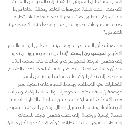
النقاب عنها خلال المعرض بالإضافة إلى العديد من الماركت
التي تعمل تحت مظلة مجوهرات الماجد وتحقق نجاحاً فريداً
في السوق القطري، حيث يقدم العديد منها علامات تجارية
جديدة ومجموعات محدودة الإصدار وقطعاً فنية رائعة حصرية
للمعرض."
من جهتّه علّق السيد بدر الدرويش، رئيس مجلس الإدارة والمدير
التنفيذي
لفيفتي ون إيست
: "إنه لمن دواعي سرورنا أن نعود
إلى معرض الدوحة للمجوهرات والساعات في نسخته الـ١٩
بعد أن دعمنا وشاهدنا، بفخرٍ كبيرٍ، كيف نما هذا الحدث الضخم
من نجاح إلى نجاح ليؤكّد على مكانته الريادية بين أهم
الفعاليات في المنطقة، ويسلّط الضوء على أهميّة قطر
كوجهة رئيسية لمحبّي المجوهرات والساعات الراقية. وتتجلّى
هذه الثقة أيضًا بمشاركة العديد من العلامات التجارية العريقة
التي نمثّلها، ومنها على سبيل المثال رولكس التي تعدّ المعرض
منصة رئيسية ووحيدة، إلى جانب معرض جنيف للساعات
والعجائب، لعرض أحدث ابتكاراتها." وأضاف: "يحدونا أمل صادق