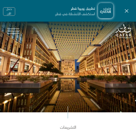
تطبيق زوروا قطر
حمّل
إغلاق الإشعارات
استكشف الأنشطة في قطر.
الأن
الصفحة الرئيسية لموقع VisitQatar
لترخيص والخدمات الإلكترونية
التشريعات