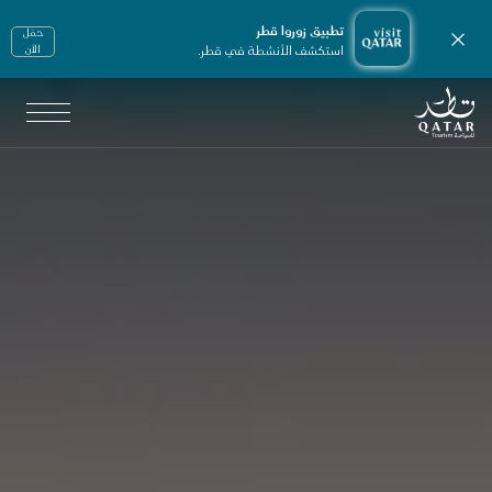
تطبيق زوروا قطر
حمّل
إغلاق الإشعارات
استكشف الأنشطة في قطر.
الأن
الصفحة الرئيسية لموقع VisitQatar