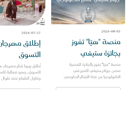
2026-08-03
2026-07-27
منصة "هَيّا" تفوز
إطلاق مهرجان
بجائزة ستيفي
التسوق
الفضية
منصة "هَيّا" تفوز بالجائزة الفضية
تُطلق زوروا قطر مهرجان 
ضمن جوائز ستيفي للتميز في
للتسوق، وهو فعالية للت
التكنولوجيا عن فئة الابتكار الحكومي.
وتناول الطعام تمتد طوال
أغسطس في مختلف أنحاء 
استكشف
استكشف